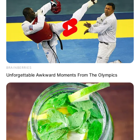
BRAINBERRIES
Unforgettable Awkward Moments From The Olympics
Crédito: J. Adriana
Restauración del Palacio de San
Pardo
Francisco