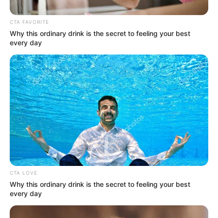
CTA FAVORITE
Why this ordinary drink is the secret to feeling your best
every day
J. Adriana Pardo
Bogotanos recuperarán joya olvidada
Por:
J. Adriana Pardo
CTA LOVE
Why this ordinary drink is the secret to feeling your best
Julio 30, 2025
every day