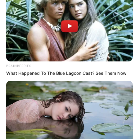
Crédito: J. Adriana
Restauración del Palacio de San
Pardo
Francisco
BRAINBERRIES
What Happened To The Blue Lagoon Cast? See Them Now
¿En qué consiste la restauración del
Palacio de San Francisco?
Según informó la Gobernación de Cundinamarca, las
obras de restauración comenzaron oficialmente en julio
de 2025 y se desarrollarán por fases durante un periodo
estimado de 18 meses.
El proyecto incluye
intervenciones estructurales, adecuaciones en redes