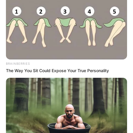
BRAINBERRIES
The Way You Sit Could Expose Your True Personality
Crédito: Foro: J.
Restauración del Palacio de
Adriana Pardo
San Francisco