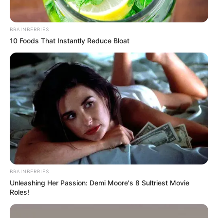
BRAINBERRIES
10 Foods That Instantly Reduce Bloat
Crédito: J. Adriana
Restauración del Palacio de San
Pardo
Francisco
BRAINBERRIES
Unleashing Her Passion: Demi Moore's 8 Sultriest Movie
Roles!