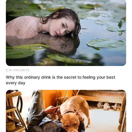
está fabricado con materiales sostenibles que los
protegen y cuentan con un
refugio para insectos
polinizadores
, contribuyendo a la conservación del
medioambiente.
Ubicaciones clave en Bogotá
Las máquinas dispensadoras han sido distribuidas en
puntos estratégicos
de la ciudad, incluyendo:
CTA FAVORITE
Sede principal del Instituto Distrital de las Artes -
Why this ordinary drink is the secret to feeling your best
Idartes
every day
Sede principal de la Secretaría de Cultura,
Recreación y Deportes
Plaza de mercado la Concordia
Plaza la Perseverancia
Plaza Samper Mendoza
SuperCADE CAD 30
SuperCADE Américas
CADE La Gaitana