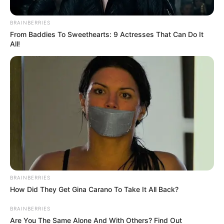
BRAINBERRIES
From Baddies To Sweethearts: 9 Actresses That Can Do It
All!
Composición
Innovadora iniciativa da libros GRATIS en Bogotá:
conseguirlos es muy sencillo
Por:
Sophia Salamanca Gómez
BRAINBERRIES
How Did They Get Gina Carano To Take It All Back?
Febrero 21, 2025
BRAINBERRIES
Are You The Same Alone And With Others? Find Out