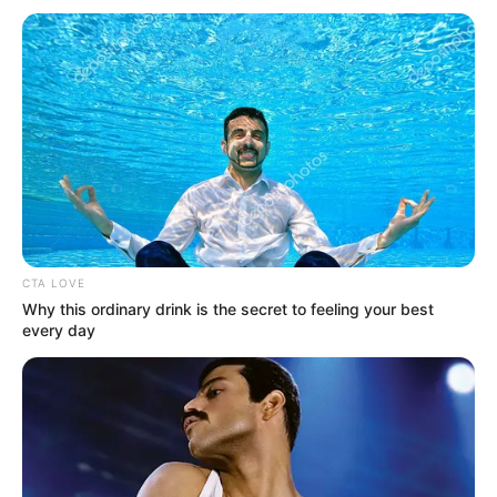
Un proyecto con impacto social y cultural
Con una inversión superior a los
60 millones de pesos
, se
espera que estas máquinas logren poner en circulación
aproximadamente
1.550 libros al mes
, ampliando las
oportunidades de acceso a la lectura en Bogotá.
Idartes reafirma así su compromiso con la cultura y la
educación, demostrando que la innovación y la literatura
pueden ir de la mano para construir una ciudad más
incluyente y con mayor acceso al conocimiento.
CTA LOVE
Why this ordinary drink is the secret to feeling your best
COMPARTIR
every day
ALERTA BOGOTÁ EN GOOGLE NEWS
TEMAS RELACIONADOS