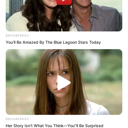
BRAINBERRIES
You'll Be Amazed By The Blue Lagoon Stars Today
Libros al alcance de todos
BRAINBERRIES
Her Story Isn't What You Think—You''ll Be Surprised