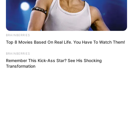
LIBROS
IDARTES
LECTURA
CULTURA
MANTÉNGASE EN ALERTA
BRAINBERRIES
Top 8 Movies Based On Real Life. You Have To Watch Them!
Tenemos todas las noticias que le
interesan. Para estar bien informado, por
BRAINBERRIES
favor, active las notificaciones de Alerta.
Remember This Kick-Ass Star? See His Shocking
Transformation
ACTIVAR AHORA
TEMAS DESTACADOS
RECIBO DEL AGUA
LOCALIDAD DE USAQUÉN
CUNDINAMARCA
DESAPARECIDOS