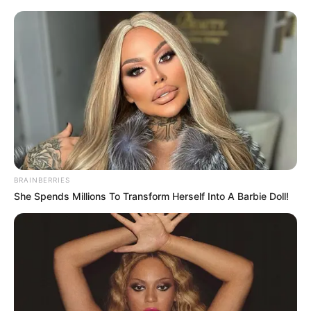
Desde febrero, la capital colombiana cuenta con
31
máquinas dispensadoras de libros
, ubicadas en plazas
de mercado, centros culturales y la red CADE.
Este proyecto, enmarcado en el programa
Libro al Viento
,
tiene como objetivo principal facilitar el acceso a textos
de calidad
totalmente gratis
, promoviendo el
intercambio
literario
entre los ciudadanos.
María Claudia Parias, directora de Idartes, resaltó la
importancia de esta iniciativa:
BRAINBERRIES
She Spends Millions To Transform Herself Into A Barbie Doll!
Las máquinas de Libro al Viento
son
una iniciativa que refuerza nuestra
intención de acercar la literatura a la
ciudadanía, creando espacios de
circulación para que las personas