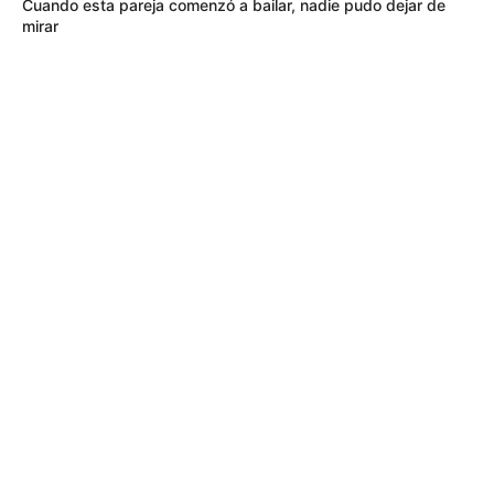
Cuando esta pareja comenzó a bailar, nadie pudo dejar de
mirar
LEY SECA
¿Habrá ley seca en Bucaramanga y
Barrancabermeja? Ojo a las medidas
por la posesión presidencial
LEY SECA
Montería aplicará ley seca por la posesión
presidencial en Cali: conozca cuándo
comienza
FENÓMENO DEL NIÑO
Altas temperaturas amenazan con la pérdida