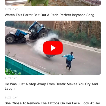
BUZZ DAY
Watch This Parrot Belt Out A Pitch-Perfect Beyonce Song
BUZZDAY
He Was Just A Step Away From Death: Makes You Cry And
Laugh
BUZZ DAY
She Chose To Remove The Tattoos On Her Face. Look At Her