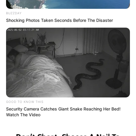
BUZZDAY
Shocking Photos Taken Seconds Before The Disaster
Le puede interesar:
Parroquiano murió por la presunta
infección del cuchillo con el que lo apuñalaron
Unidades de criminalística del Cuerpo Técnico de
Investigación CTI de la Fiscalía General de la Nación
arribaron a ese centro asistencial de la Calle 167 con la
GOOD TO KNOW THIS
Carrera 72 de la localidad de Suba, para adelantar las
Security Camera Catches Giant Snake Reaching Her Bed!
labores de inspección y traslado del cadáver hacia la
Watch The Video
sede del instituto de Medicina Legal en donde forenses de
turno y expertos en la materia trataran de identificar la
clase de sustancia que supuestamente ingirió la dama.