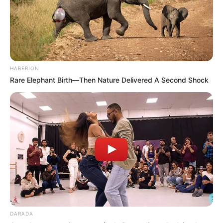
HABERION
Rare Elephant Birth—Then Nature Delivered A Second Shock
MÁS DE QUEJÓDROMO
DARADA