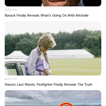
ACTIVAR AHORA
BUZZ DAY
Barack Finally Reveals What's Going On With Michelle
TEMAS DESTACADOS
RECIBO DEL AGUA
LOCALIDAD DE USAQUÉN
CUNDINAMARCA
DESAPARECIDOS
CORTES DE LUZ
LOCALIDAD DE ENGATIVÁ
REGIOTRAM DE OCCIDENTE
LOCALIDAD DE SUBA
BUZZ DAY
Diana’s Last Words: Firefighter Finally Reveals The Truth