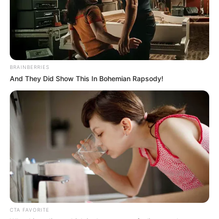
Mientras avanza la investigación, la familia se concentra
en los trámites para trasladar el cuerpo hacia Arauca,
donde esperan realizar las honras fúnebres.
Sin embargo, enfrentan dificultades logísticas y
económicas.
BRAINBERRIES
And They Did Show This In Bohemian Rapsody!
“
Hay familiares que quieren venir desde Bogotá y
Villavicencio… pero dicen que los tiquetes están caros y
no han podido viajar
”, explicó Nubia Toloza en Alerta
104.4 FM.
El caso también ha generado comunicación directa con la
administración distrital. Según el testimonio, el alcalde de
Bogotá,
Carlos Fernando Galán
, sostuvo contacto con la
familia.
“
Él me llamó y me dijo que estuviera tranquila, que iban
a ayudar con todo
”, comentó.
CTA FAVORITE