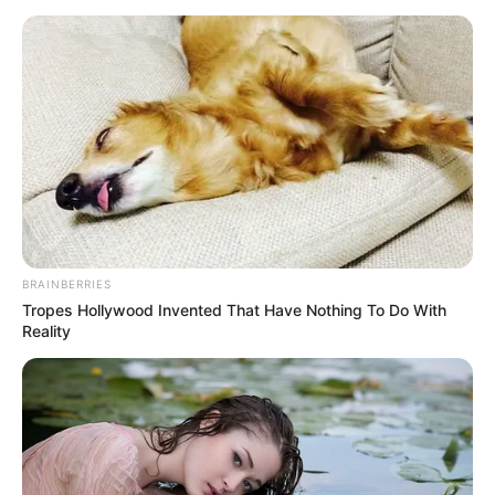
Crédito: Facebook
Ruta del carro de Yulixa no
Yulixa Toloza.
coincide con hallazgo
La última comunicación y la vida de
Yulixa
Según el testimonio, la última vez que Nubia Toloza vio a
su hija fue en Bogotá, durante un encuentro familiar.
Posteriormente, la comunicación se mantuvo por
teléfono.
BRAINBERRIES
Tropes Hollywood Invented That Have Nothing To Do With
Reality
“
La última vez fue cuando fui a un grado… después la
llamé dos veces más y no volvimos a hablar
”, indicó.
Yulixa vivía en Bogotá, en el barrio Santa Lucía, localidad
de Bosa, donde había montado un
salón de belleza
,
actividad a la que se dedicaba de manera constante.