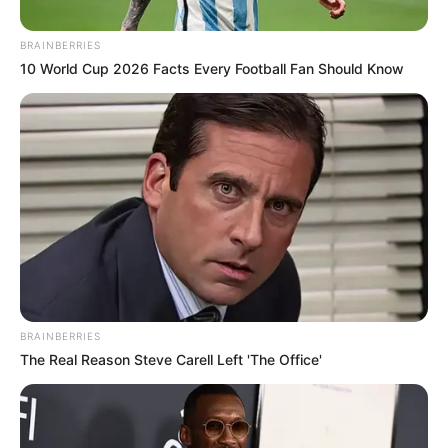
BRAINBERRIES
10 World Cup 2026 Facts Every Football Fan Should Know
Captura de pantalla/ Composición
Maldición de los Toloza trágico final del hermano de
Yulixa
BRAINBERRIES
The Real Reason Steve Carell Left 'The Office'
Por:
Cristhiam Martínez
Mayo 20, 2026