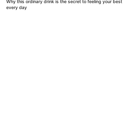
Why this ordinary drink is the secret to feeling your best
LEA TAMBIÉN
every day
¿Dónde queda Apulo,
Cundinamarca, lugar donde habrían
encontrado a Yulixa Toloza?
Una historia en investigación y en
espera de respuestas
El cuerpo de Yulixa permanece en Medicina Legal, donde
se realizan procesos de confirmación de identidad
mediante pruebas forenses.
Mientras tanto, la familia espera avanzar en el traslado y
en las diligencias finales. La investigación continúa
abierta y busca determinar las responsabilidades en lo
ocurrido.