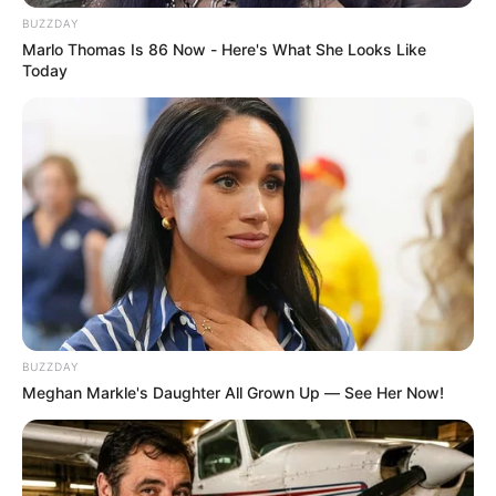
BUZZDAY
Marlo Thomas Is 86 Now - Here's What She Looks Like
Tenemos todas las noticias que le
Today
interesan. Para estar bien informado, por
favor, active las notificaciones de Alerta.
ACTIVAR AHORA
TEMAS DESTACADOS
RECIBO DEL AGUA
LOCALIDAD DE USAQUÉN
CUNDINAMARCA
DESAPARECIDOS
BUZZDAY
CORTES DE LUZ
LOCALIDAD DE ENGATIVÁ
Meghan Markle's Daughter All Grown Up — See Her Now!
REGIOTRAM DE OCCIDENTE
LOCALIDAD DE SUBA