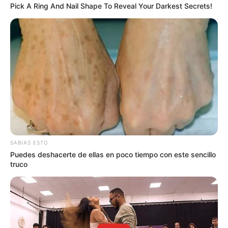
Pick A Ring And Nail Shape To Reveal Your Darkest Secrets!
COMPARTIR
UNIRSE AL CANAL DE WHATSAPP
La Secretaría de Ambiente de Bogotá
informó que las
fuertes lluvias y vientos de los últimos días han
incrementado las emergencias por posible caída de
árboles ya que
la cantidad de agua en las copas de los
mismos ha ocasionado pérdida de rigidez.
SABIAS ESTO
Según los datos entregados por las autoridades, en lo que
Puedes deshacerte de ellas en poco tiempo con este sencillo
va corrido de este año
se han caído 522 árboles y entre
truco
2021 y 2022 el Jardín Botánico ha realizado más de
2336 talas preventivas.
“Las lluvias de este año han sido inusualmente largas y
prolongadas,
los suelos tienen mucho contenido de
agua, están saturados y las copas de los árboles