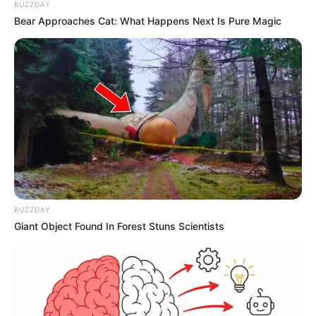
BUZZDAY
Bear Approaches Cat: What Happens Next Is Pure Magic
Lea También:
Distrito reverdecerá el Parque Nacional
con la siembra de 120 árboles nuevos
“También sabemos los que menos aguantan las
condiciones
urbanas, como las acacias, eucaliptos y
cipreses
”, añadió.
Ante esta situación,
el Distrito hizo un llamado a la
ciudadanía para que trabajen de la mano con las
entidades y se puedan adelantar las intervenciones que
BUZZDAY
sean necesarias
para evitar accidentes como los que se
Giant Object Found In Forest Stuns Scientists
han presentado en las últimas semanas, especialmente
en la localidad de Usaquén.
“Les recordamos siempre a los defensores de los árboles,
que son nuestros aliados,
que cuando consideramos que