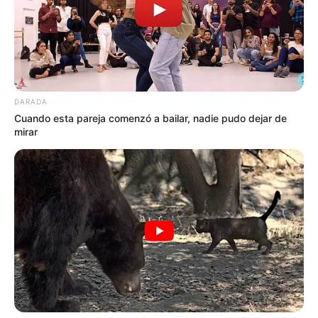
también están saturadas y muy pesadas
, eso es lo que
ha ocasionado esos números desproporcionados de
caída de árboles”, indicó
la secretaria de Ambiente,
Carolina Urrutia.
DARADA
Cuando esta pareja comenzó a bailar, nadie pudo dejar de
mirar