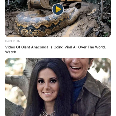
5. Presenta daños considerables por causa de un choque.
6. Hay árboles caídos y/o muertos alrededor.
7. Se observa presencia de roedores en la base del árbol.
COMPARTIR
HABERION
Video Of Giant Anaconda Is Going Viral All Over The World.
Watch
ALERTA BOGOTÁ EN GOOGLE NEWS
TEMAS RELACIONADOS
CAÍDA DE ÁRBOLES
SECRETARÍA DE AMBIENTE
LLUVIAS EN BOGOTÁ
MANTÉNGASE EN ALERTA