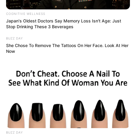
COGNITIVE WELLNESS
Japan's Oldest Doctors Say Memory Loss Isn't Age: Just
Stop Drinking These 3 Beverages
BUZZ DAY
She Chose To Remove The Tattoos On Her Face. Look At Her
Now
Alirio García / Sistema Integrado de Información
Por:
Sergio Cuervo
Junio 4, 2022
BUZZ DAY