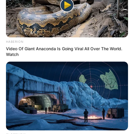
ACTIVAR AHORA
HABERION
TEMAS DESTACADOS
Video Of Giant Anaconda Is Going Viral All Over The World.
Watch
RECIBO DEL AGUA
LOCALIDAD DE USAQUÉN
CUNDINAMARCA
DESAPARECIDOS
CORTES DE LUZ
LOCALIDAD DE ENGATIVÁ
REGIOTRAM DE OCCIDENTE
LOCALIDAD DE SUBA