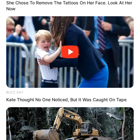
She Chose To Remove The Tattoos On Her Face. Look At Her
familias.
Now
COMPARTIR
ALERTA BOGOTÁ EN GOOGLE NEWS
TEMAS RELACIONADOS
CUARENTENA
ACTIVIDAD FÍSICA
AISLAMIENTO
PARQUE
BUZZ DAY
Kate Thought No One Noticed, But It Was Caught On Tape
MANTÉNGASE EN ALERTA
Tenemos todas las noticias que le
interesan. Para estar bien informado, por
favor, active las notificaciones de Alerta.