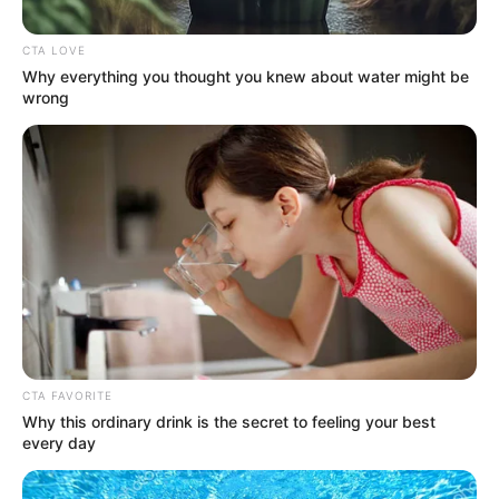
CTA LOVE
Why everything you thought you knew about water might be
wrong
Archivo
Un desconocido ha envenado alrededor de diez perros en
Soacha.
Por:
Winnie Rodríguez
CTA FAVORITE
Why this ordinary drink is the secret to feeling your best
Agosto 2, 2022
every day