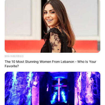
interesan. Para estar bien informado, por
favor, active las notificaciones de Alerta.
ACTIVAR AHORA
TEMAS DESTACADOS
BRAINBERRIES
RECIBO DEL AGUA
LOCALIDAD DE USAQUÉN
The 10 Most Stunning Women From Lebanon - Who Is Your
CUNDINAMARCA
DESAPARECIDOS
Favorite?
CORTES DE LUZ
LOCALIDAD DE ENGATIVÁ
REGIOTRAM DE OCCIDENTE
LOCALIDAD DE SUBA