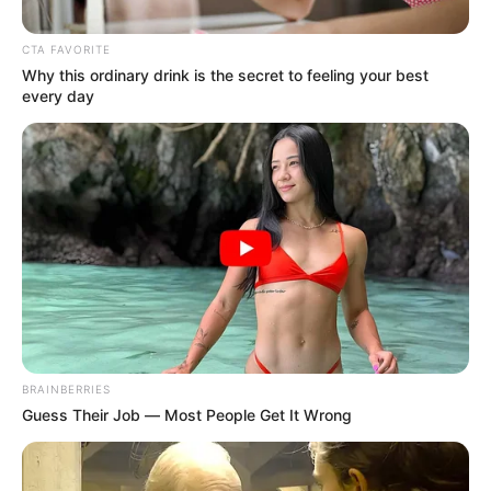
CTA FAVORITE
Why this ordinary drink is the secret to feeling your best
every day
Alcaldía de Mosquera
Festival Internacional de Teatro
Por:
Jhonatan Bello Florez
BRAINBERRIES
Noviembre 9, 2024
Guess Their Job — Most People Get It Wrong