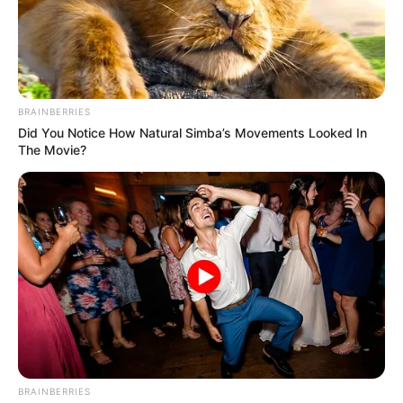
BRAINBERRIES
Did You Notice How Natural Simba’s Movements Looked In
The Movie?
Durante estos nueve días, el festival reunirá a
prestigiosas compañías de teatro, tanto nacionales como
BRAINBERRIES
internacionales, que ofrecerán espectáculos únicos.