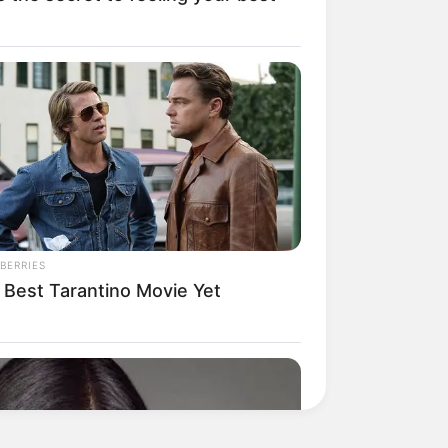
BERRIES
 Best Tarantino Movie Yet