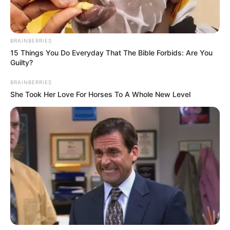
LÍDER SOCIAL
BOGOTÁ
ENGATIVÁ
BRAINBERRIES
MANTÉNGASE EN ALERTA
15 Things You Do Everyday That The Bible Forbids: Are You
Guilty?
Tenemos todas las noticias que le
BRAINBERRIES
interesan. Para estar bien informado, por
favor, active las notificaciones de Alerta.
She Took Her Love For Horses To A Whole New Level
ACTIVAR AHORA
TEMAS DESTACADOS
RECIBO DEL AGUA
LOCALIDAD DE USAQUÉN
CUNDINAMARCA
DESAPARECIDOS
CORTES DE LUZ
LOCALIDAD DE ENGATIVÁ