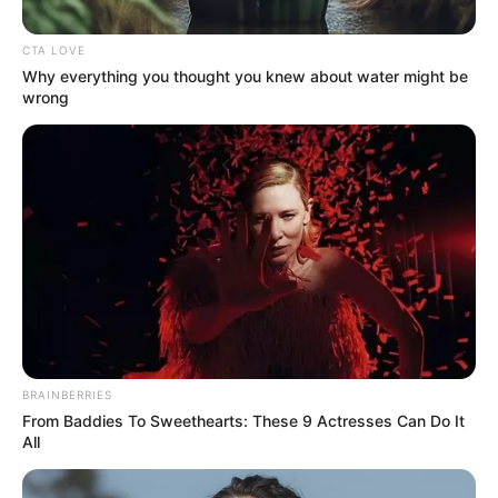
CTA LOVE
Why everything you thought you knew about water might be
wrong
Alcaldía de Engativá
Murió Aníbal Forero Rodríguez, líder social de Engativá
Por:
Miguel Ángel Valencia González
BRAINBERRIES
Octubre 8, 2020
From Baddies To Sweethearts: These 9 Actresses Can Do It
All