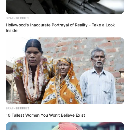
BRAINBERRIES
Hollywood's Inaccurate Portrayal of Reality - Take a Look
Inside!
Lea También:
[Video] Niño de Bogotá le consiguió una
BRAINBERRIES
serenata a su mamita por mil pesos
10 Tallest Women You Won't Believe Exist
Aníbal Forero
luchó muchos años de su vida desde las