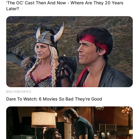
'The OC' Cast Then And Now - Where Are They 20 Years
Later?
Crédito: Héctor
Cigarrería donde murió el
Guamán
menor
COMPARTIR
ALERTA BOGOTÁ EN GOOGLE NEWS
TEMAS RELACIONADOS
BRAINBERRIES
LOCALIDAD DE KENNEDY
SUICIDIO
Dare To Watch: 6 Movies So Bad They're Good
HOSPITAL DE KENNEDY
MANTÉNGASE EN ALERTA