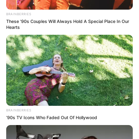
BRAINBERRIES
These '90s Couples Will Always Hold A Special Place In Our
Hearts
Imagen de ilustración
Por:
Héctor Santiago Guaman Espinosa
Agosto 17, 2022
BRAINBERRIES
’90s TV Icons Who Faded Out Of Hollywood
COMPARTIR