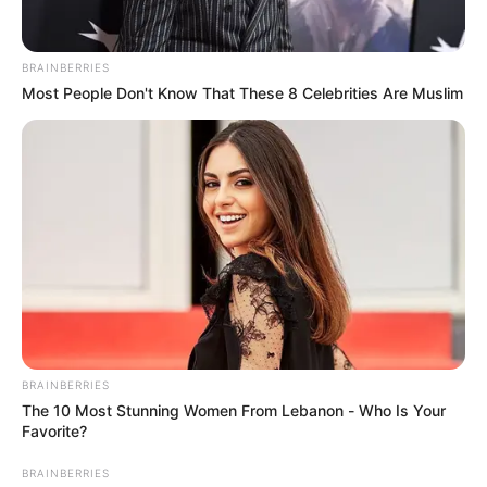
BRAINBERRIES
Most People Don't Know That These 8 Celebrities Are Muslim
Le puede interesar:
Sellan parque de La Mesa,
BRAINBERRIES
Cundinamarca en donde murió menor de edad
The 10 Most Stunning Women From Lebanon - Who Is Your
Favorite?
El adolescente sabía dónde su progenitor guardaba un
BRAINBERRIES
arma de fuego con la cual espantaba a los ladrones que