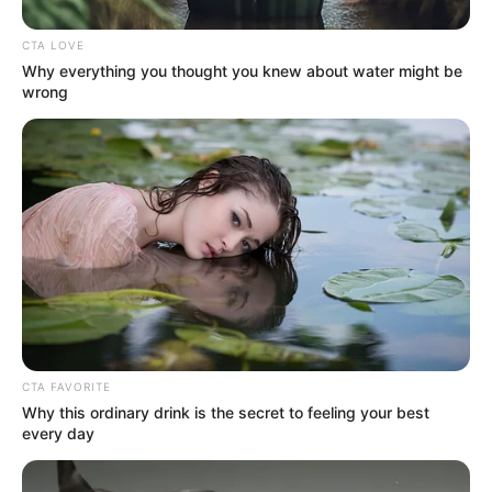
CORONAVIRUS
AISLAMIENTO
CTA LOVE
Why everything you thought you knew about water might be
wrong
MANTÉNGASE EN ALERTA
Tenemos todas las noticias que le
interesan. Para estar bien informado, por
favor, active las notificaciones de Alerta.
ACTIVAR AHORA
CTA FAVORITE
TEMAS DESTACADOS
Why this ordinary drink is the secret to feeling your best
every day
RECIBO DEL AGUA
LOCALIDAD DE USAQUÉN
CUNDINAMARCA
DESAPARECIDOS