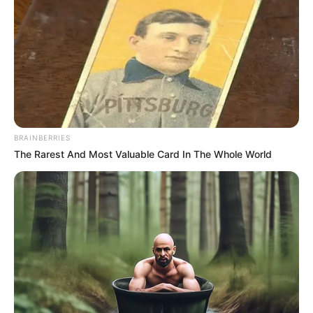
Entre tanto, hay expectativa sobre la
posibilidad de una
vacuna contra el coronavirus a corto plazo
.
No obstante, este miércoles el
ministro de Sanidad ruso,
Mijaíl Murashko,
informó que un
14% de las 300
personas que fueron vacunadas con la Sputnik V,
nombre que dieron al fármaco que no ha recibido el visto
bueno de la OMS, presentaron efectos secundarios.
BRAINBERRIES
The Rarest And Most Valuable Card In The Whole World
Dijo que sufrieron
fiebre, dolores musculares y
debilidad.
COMPARTIR
ALERTA BOGOTÁ EN GOOGLE NEWS
TEMAS RELACIONADOS