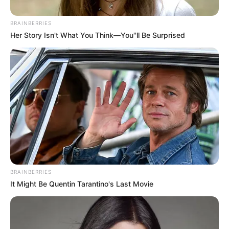
BRAINBERRIES
Her Story Isn't What You Think—You''ll Be Surprised
Por:
María Camila Torres Cepeda
Septiembre 16, 2020
COMPARTIR
UNIRSE AL CANAL DE WHATSAPP
BRAINBERRIES
It Might Be Quentin Tarantino's Last Movie
Han pasado dos semanas del inicio del
aislamiento
selectivo y
Colombia suma 736.377 casos de
coronavirus y 23.478 muertes
a causa de esta