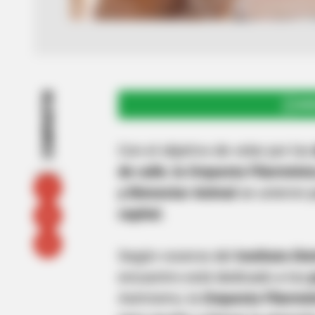
COMPARTIR
UNI
Con el objetivo de velar por los
de calle
,
la Orquesta Filarmónica
y Bienestar Animal
se unieron p
capital.
Según voceros del
Instituto Di
encuentro está dedicado a los
Asimismo, la
Orquesta Filarmó