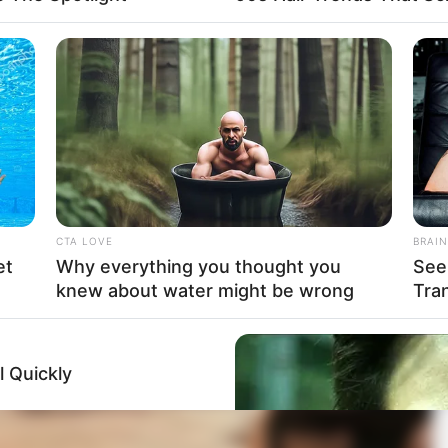
to en Bogotá por los derechos de los animales
CTA LOVE
BRAIN
et
Why everything you thought you
See
knew about water might be wrong
Tra
 Quickly