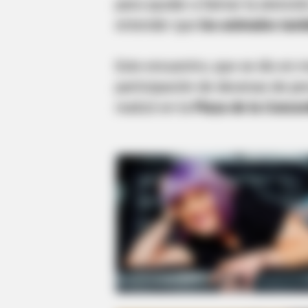
para ayudar a llamar la atención
entender que
los animales tam
Este encuentro, que se dio en 
participación de decenas de p
realizó en la
Plaza de la Concor