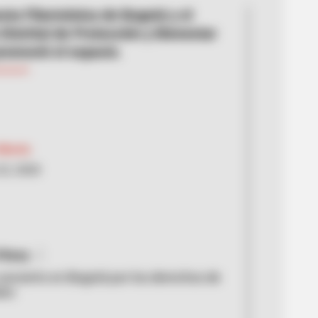
sta Filarmónica de Bogotá y el
 Distrital de Protección y Bienestar
romovió el espacio.
Morón
22, 2020
Pérez
concierto en Bogotá por los derechos de
les