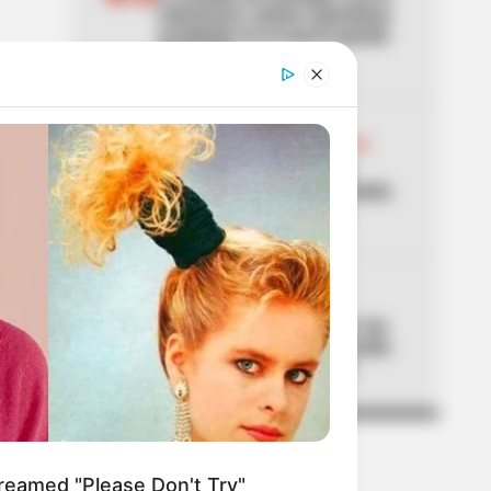
estrenaron: primer aparatoso
accidente en el nuevo puente
de la 153
04
ABELARDO DE LA ESPRIELLA
Don Luis, el vendedor de
panela, estuvo en la posesión
del presidente Abelardo
05
ALTAS TEMPERATURAS
El Tolima se está asando: los
municipios que han superado
los 40 °C de temperatura
reamed "Please Don't Try"