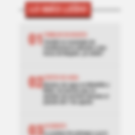
LO MÁS LEÍDO
01
TEMBLOR EN BOGOTÁ
Tembló en municipio de
Cundinamarca ubicado a dos
horas de Bogotá: ¿lo sintió?
02
CORTES DE AGUA
Noches sin agua en Medellín y
Bello: los barrios que se
quedan sin servicio durante el
puente del 7 de agosto
03
ACCIDENTE
Lo acaban de entregar y ya lo