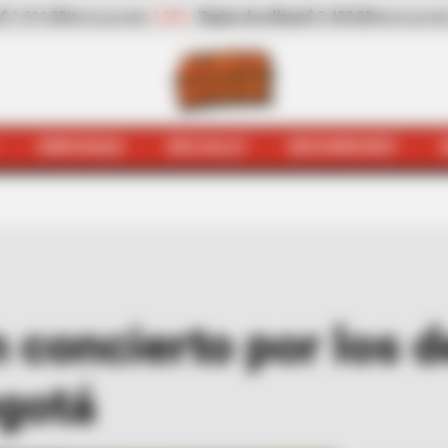
-25,17%
Zanahoria
$ 1.983,00
-4,25%
Papaya
$ 3.22
 por kilo)
(Precio por kilo)
HINCHADA
BOLSILLO
BOCHINCHES
Quejódromo
[Fotos] Realizan concierto por los derechos
n concierto por los 
gotá