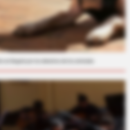
BRAINBERRIES
to en Bogotá por los derechos de los animales
The 90s Was A Fantasti
Movies