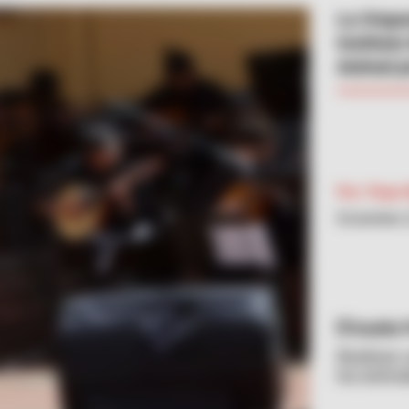
La Orque
Instituto
Animal p
Por:
Pepe 
Diciembre 
Inaldo 
Realizan 
los anima