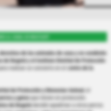
RSE AL CANAL DE WHATSAPP
derechos de los animales de casa y en condición
 de Bogotá y el Instituto Distrital de Protección
ara realizar un concierto en el c
entro de la
strital de Protección y Bienestar Animal
, el
perros y gatos
que tienen en protección.
nica de Bogotá
decidió apadrinar a otros perros