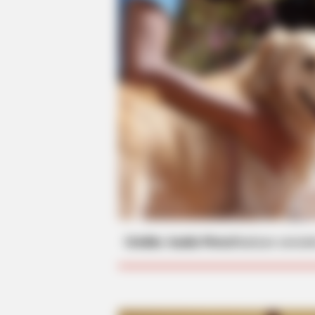
CTA FAVORITE
Why this ordinary drink is the secr
to feeling your best every day
Crédito: Inaldo Pérez
Realizan concier
CTA FAVORITE