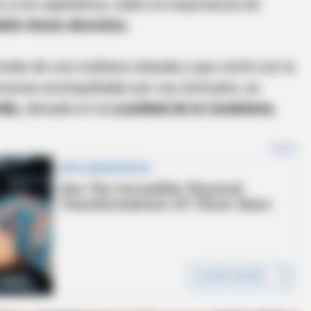
 a los capitalinos, sobre la importancia de
bién tienen derechos.
medio de una mañana soleada y que contó con la
ersonas acompañadas por sus animales, se
dia
, ubicada en la
Localidad de la Candelaria.