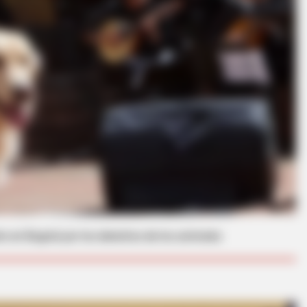
BRAINBERRIES
BRAIN
et
17 Astonishingly Beautiful Cave
Mag
Churches
For 
to en Bogotá por los derechos de los animales
BRAINBERRIES