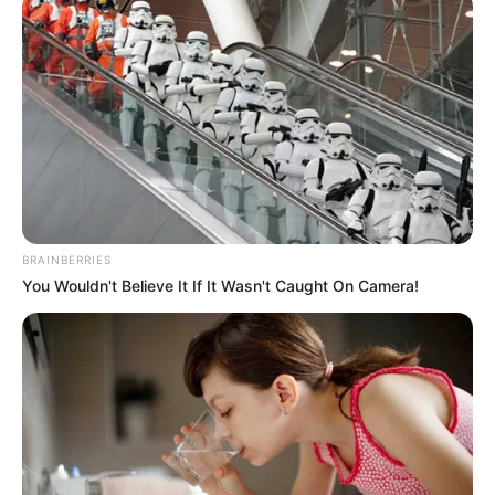
hace
Enel-Codensa
a los residentes de los barrios que se
encuentran en la lista del
corte de luz
:
No dejar conectados los electrodomésticos
para
evitar sobrecarga cuando se reanude el servicio
Planear la compra de alimentos o demás artículos
que necesiten refrigeración.
Cortes de luz en barrios de Bogotá
para este martes 30 de agosto
BRAINBERRIES
You Wouldn't Believe It If It Wasn't Caught On Camera!
COMPARTIR
ALERTA BOGOTÁ EN GOOGLE NEWS
TEMAS RELACIONADOS