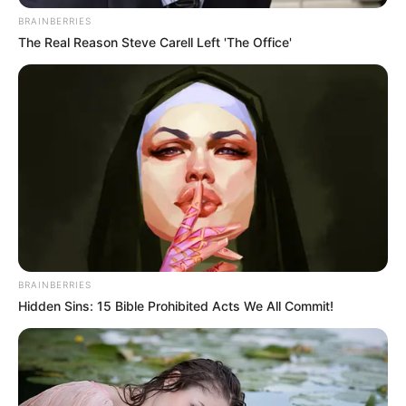
TEMAS DESTACADOS
BRAINBERRIES
The Real Reason Steve Carell Left 'The Office'
RECIBO DEL AGUA
LOCALIDAD DE USAQUÉN
CUNDINAMARCA
DESAPARECIDOS
CORTES DE LUZ
LOCALIDAD DE ENGATIVÁ
REGIOTRAM DE OCCIDENTE
LOCALIDAD DE SUBA
BRAINBERRIES
Hidden Sins: 15 Bible Prohibited Acts We All Commit!