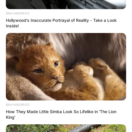
BRAINBERRIES
Hollywood's Inaccurate Portrayal of Reality - Take a Look
Inside!
Pixabay
Bombillas con poca luz
BRAINBERRIES
Por:
Winnie Rodríguez
How They Made Little Simba Look So Lifelike in 'The Lion
Agosto 30, 2022
King'