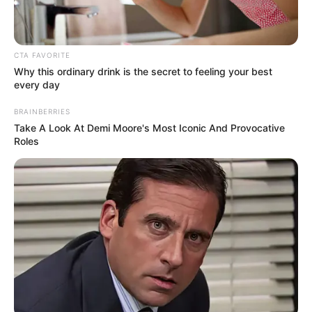
ENEL - CODENSA
CORTES DE LUZ EN BOGOTÁ
DOCUMENTOS ADJUNTOS
CTA FAVORITE
Why this ordinary drink is the secret to feeling your best
Documento43 - 2022-08-30T082204.294.pdf
every day
113.1 KB
BRAINBERRIES
Take A Look At Demi Moore's Most Iconic And Provocative
MANTÉNGASE EN ALERTA
Roles
Tenemos todas las noticias que le
interesan. Para estar bien informado, por
favor, active las notificaciones de Alerta.
ACTIVAR AHORA