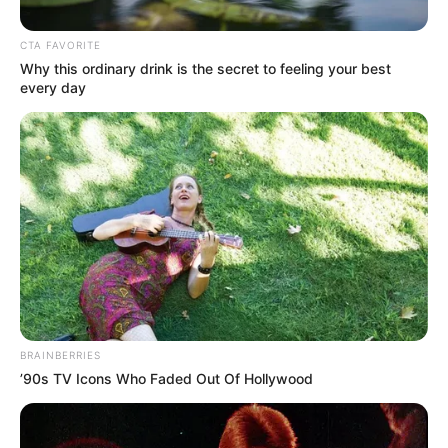
CTA FAVORITE
Why this ordinary drink is the secret to feeling your best
every day
Alcaldía de Bogotá
Por:
Héctor Santiago Guaman Espinosa
BRAINBERRIES
Agosto 13, 2020
’90s TV Icons Who Faded Out Of Hollywood