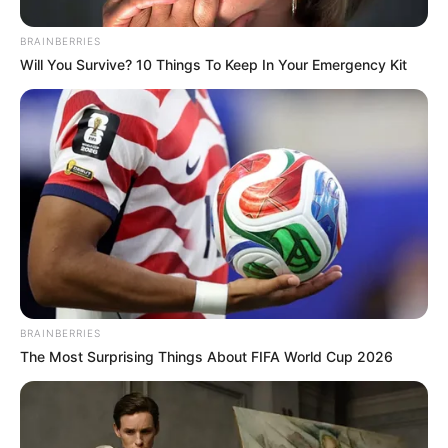
TEMAS DESTACADOS
BRAINBERRIES
Will You Survive? 10 Things To Keep In Your Emergency Kit
RECIBO DEL AGUA
LOCALIDAD DE USAQUÉN
CUNDINAMARCA
DESAPARECIDOS
CORTES DE LUZ
LOCALIDAD DE ENGATIVÁ
REGIOTRAM DE OCCIDENTE
LOCALIDAD DE SUBA
BRAINBERRIES
The Most Surprising Things About FIFA World Cup 2026