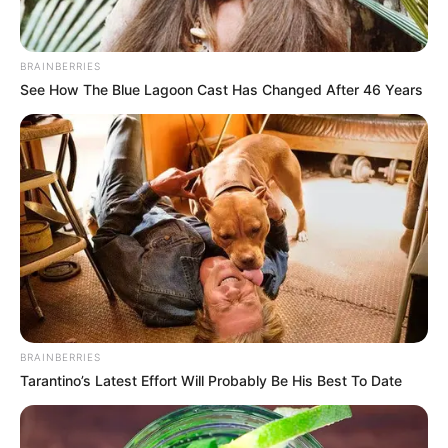
Imágenes del parque
BRAINBERRIES
See How The Blue Lagoon Cast Has Changed After 46 Years
COMPARTIR
ALERTA BOGOTÁ EN GOOGLE NEWS
TEMAS RELACIONADOS
GIRARDOT
PISCINA
BRAINBERRIES
Tarantino’s Latest Effort Will Probably Be His Best To Date
MANTÉNGASE EN ALERTA