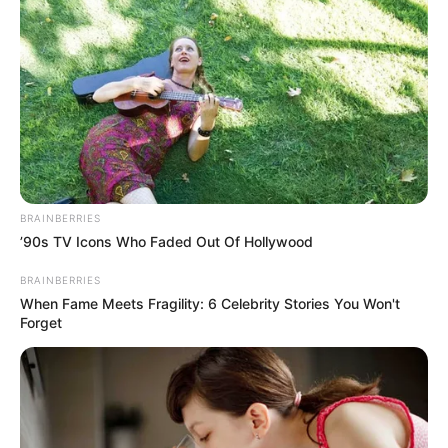
Le puede interesar:
Échese un chapuzón en piscinas
climatizadas al sur de Bogotá: más barato que cualquier
otro plan
Por esa razón, los fines de semana, y más los puentes
festivos,
cientos de miles de ciudadanos de Bogotá
viajan a municipios cercanos
para disfrutar de las
piscinas y climas más calientes.
BRAINBERRIES
’90s TV Icons Who Faded Out Of Hollywood
BRAINBERRIES
When Fame Meets Fragility: 6 Celebrity Stories You Won't
Forget