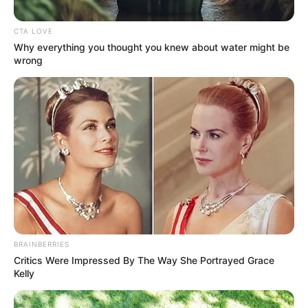
CTA LOVE
Why everything you thought you knew about water might be
wrong
Por:
Camilo Andrés Jaimes Osorio
Agosto 12, 2023
COMPARTIR
UNIRSE AL CANAL DE WHATSAPP
BRAINBERRIES
Aunque en Bogotá el clima que predomina es el frío,
Critics Were Impressed By The Way She Portrayed Grace
razón por la que el
plan piscina
no es muy popular en la
Kelly
capital del país, sí quedan cerca muchos municipios de
clima cálido a los que se puede viajar.