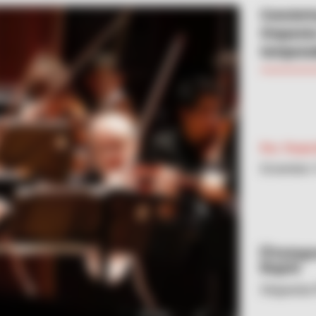
Conciert
Orquesta
tempora
Por:
Paula
Diciembre 
Instagr
Bogotá
Orquesta 