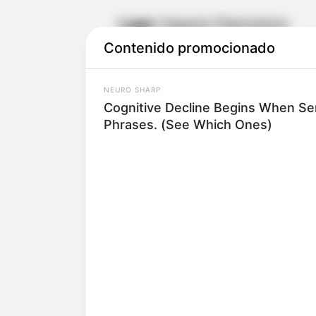
Lugar:
Espacio Filarmónico
Contenido promocionado
Hora:
6:00 pm
NEURO SHARP
Cognitive Decline Begins When Se
La ciudad respira música, 
Phrases. (See Which Ones)
Fecha:
15 de diciembre
Lugar:
Plaza La Santamaría
Hora:
2 p.m