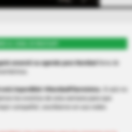
RSE AL CANAL DE WHATSAPP
gotá anunció su agenda para Navidad
llena de
ecembrinos.
 está imperdible! #NavidadFilarmónica.
Si aún no
jamos los eventos de esta semana para que
mejor compañía", escribieron en sus redes