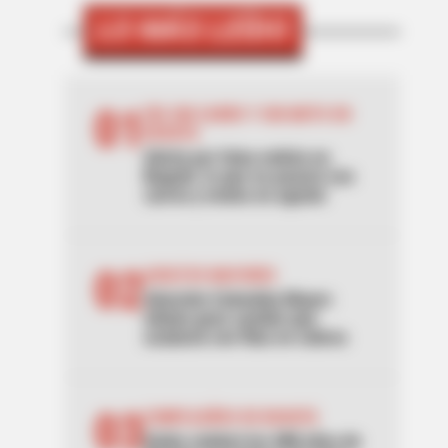
LO MÁS LEÍDO
01
DÍA SIN CARRO Y SIN MOTO EN
BOGOTÁ
Alerta por falsa noticia en
Bogotá: lo que no pasará con
carros y motos en agosto
02
ADULTOS MAYORES
Atención Colombia Mayor:
alistan gran cambio que
acabaría con filas en cobros
03
CUMPLEAÑOS DE BOGOTÁ
Galán celebró los 488 años de