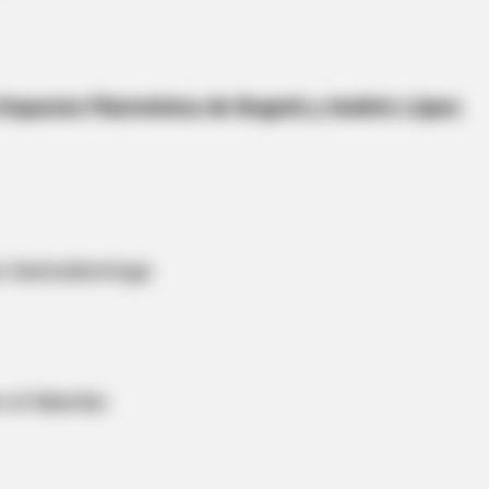
 Orquesta Filarmónica de Bogotá y Andrés López
HABERION
 By Order
Rare Elephant Birth—Th
Shock
io Santodomingo
en el Mambo