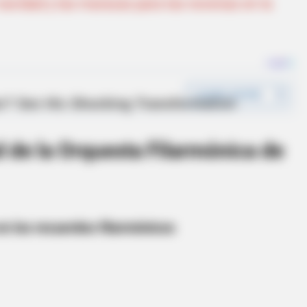
e navidad y las maracas para las novenas en la
 de la Orquesta Filarmónica de
en los recuerdos filarmónicos