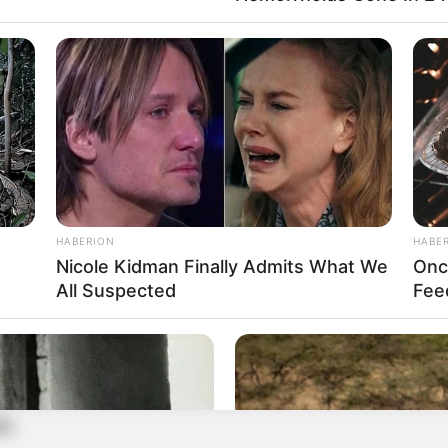
HABERION
HABE
Nicole Kidman Finally Admits What We
Onc
ciudad
All Suspected
Fee
ín