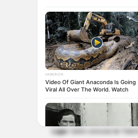
Clase Magistral Kitambo
Fecha:
16 de diciembre
Lugar:
Sala Otto de Greiff
Hora:
11:00 am
HABERION
Video Of Giant Anaconda Is Going
En Navidad recorremos la 
Viral All Over The World. Watch
Fecha:
16 de diciembre
Lugar:
Salón comunal de Tober