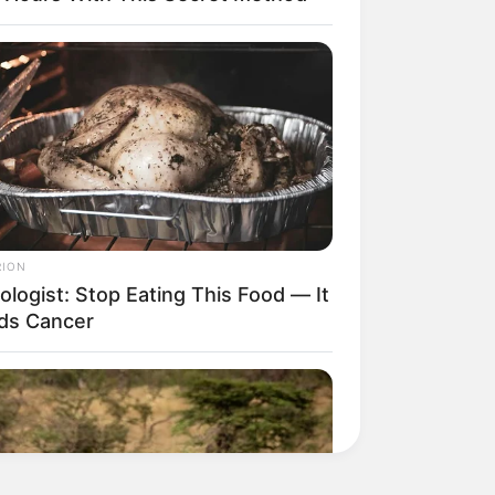
RION
ologist: Stop Eating This Food — It
ds Cancer