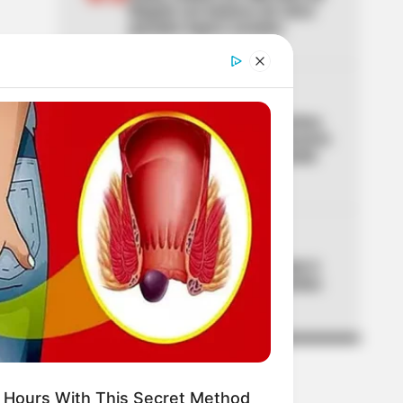
Bogotá con balance de cinco
grandes logros sociales
04
MASCOTAS EN BOGOTÁ
Vecina reclamó por desechos
de mascotas y dueñas sacaron
las garras: terminó golpeada
en Bogotá
05
CORABASTOS
Precios en Corabastos este 6
de agosto de 2026: alimentos
que más bajaron
 Hours With This Secret Method