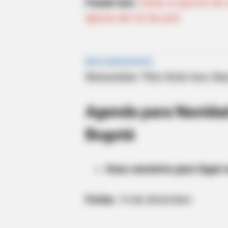
Puede leer:
Aliste el gorrito d
Iglesia del 20 de julio
Agenda para Navidad
Bogotá
Gran concierto para fagot 
Fecha:
14 de diciembre