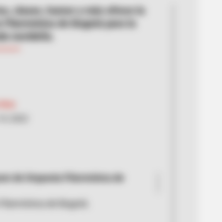
os, clases, humor y más ofrece la
 Filarmónica de Bogotá para la
da navideña.
 Ruiz
14, 2022
am de Orquesta Filarmónica de
Filarmónica de Bogotá.