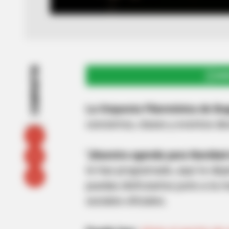
COMPARTIR
UNI
La Orquesta Filarmónica de Bo
conciertos, clases y eventos d
"¡Nuestra agenda para Navidad
te has programado, aquí te de
puedas disfrutarlos junto a la 
sociales oficiales.