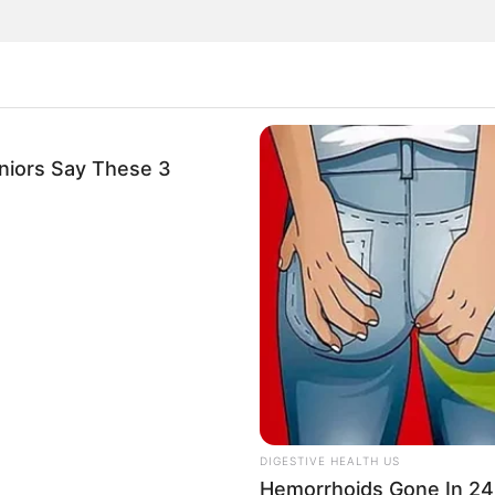
niors Say These 3
respira Navidad
DIGESTIVE HEALTH US
Hemorrhoids Gone In 24