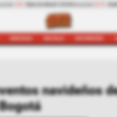
5,17%
Zanahoria
$ 1.983,00
-4,25%
Papaya
$ 3.221,00
(Precio por kilo)
(Precio 
HINCHADA
BOLSILLO
BOCHINCHES
uejódromo
Eche ojo a los eventos navideños de la Orqu
eventos navideños d
 Bogotá