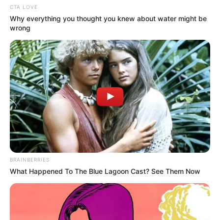
que los escuche y dé soluciones de fondo. La ciudad,
CTA LOVE
entretanto, se alista para una jornada que pondrá a
Why everything you thought you knew about water might be
prueba la movilidad y la gestión de las autoridades
wrong
locales.
Más noticias relacionadas:
Conductores ponen contra la pared a Galán: si no
responde, habrá paro
Galán, con el tiempo contado: marcha masiva en
Bogotá ya tendría fecha
Tortugas al volante perderían $600.000 por medida
de movilidad
BRAINBERRIES
What Happened To The Blue Lagoon Cast? See Them Now