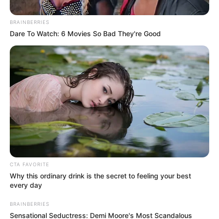
BRAINBERRIES
Dare To Watch: 6 Movies So Bad They're Good
Colprensa
Paro confirmado en Bogotá el 16 de septiembre, el que no
madrugue, no llega
CTA FAVORITE
Why this ordinary drink is the secret to feeling your best
Por:
Cristhiam Martínez
every day
Septiembre 12, 2025
BRAINBERRIES
Sensational Seductress: Demi Moore's Most Scandalous