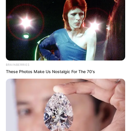
En este punto, cabe aclarar que, pese que el alcalde de
Soacha dice que la medida empezará en
enero de 2026
,
la administración distrital no dio una fecha exacta y
aclaró que no necesariamente se iniciaría durante el
primer mes del año entrante
, sino que será en una fecha
entre ese mes y junio de 2026: "Se requieren unos ajustes
en la plataforma. Esto tomará un poco más de tiempo",
explicó en Alerta 104.4 FM Ana María Cadena, secretaria
de Hacienda.
BRAINBERRIES
Ahora, respecto a la queja de 'Perico', el mandatario de los
These Photos Make Us Nostalgic For The 70's
soachunos aseguró que medidas como esa se deben
socializar
con los municipios cercanos a Bogotá, así
como Galán, según Sánchez, ha pedido lo mismo con
decisiones del Gobierno nacional.
"Hemos visto muchas veces al alcalde mayor de Bogotá
hacer llamados a la socialización de decisiones por parte
del Gobierno nacional. Los municipios vecinos a la
capital solicitamos replantear estas medidas que afectan