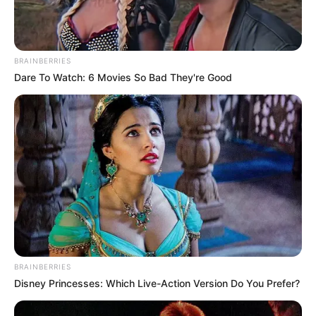
Bogotá: ojo viajeros, malas noticias
BRAINBERRIES
Dare To Watch: 6 Movies So Bad They're Good
BRAINBERRIES
Disney Princesses: Which Live-Action Version Do You Prefer?