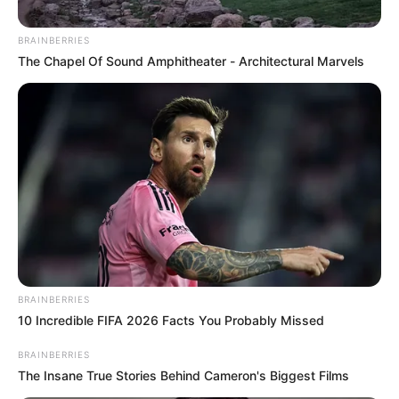
BRAINBERRIES
The Chapel Of Sound Amphitheater - Architectural Marvels
Alcaldía de Soacha
Perico, alcalde de Soacha, pide a Galán replantear el pico
y placa de sábados para carros no matriculados en
BRAINBERRIES
Bogotá
10 Incredible FIFA 2026 Facts You Probably Missed
Por:
Gustavo Gómez Martínez
BRAINBERRIES
Noviembre 14, 2025
The Insane True Stories Behind Cameron's Biggest Films