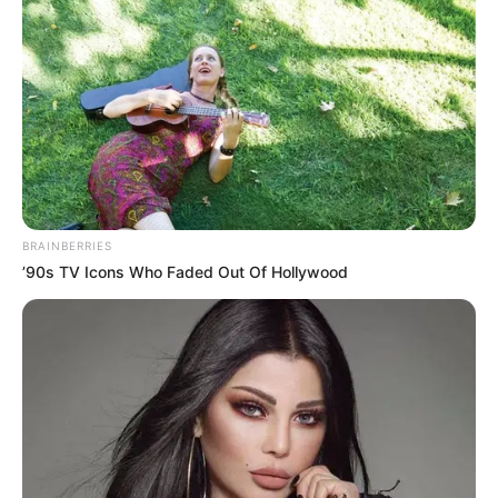
La agenda de la
Semana PYBA contempla una amplia
oferta de actividades dirigidas a la comunidad
, entre
ellas:
Jornadas de adopción para perros y gatos en
condición de vulnerabilidad.
Conversatorios y foros académicos sobre el papel
de los animales en la sociedad.
Ferias de emprendimiento con aliados que
BRAINBERRIES
promueven productos y servicios en pro del
’90s TV Icons Who Faded Out Of Hollywood
bienestar animal.
Brigadas médicas veterinarias con atención
especializada.
Campañas de esterilización para controlar la
población de mascotas en la ciudad.
Encuentros comunitarios y pedagógicos que invitan
a la ciudadanía a sumarse a esta causa.
Uno de los eventos más esperados será la