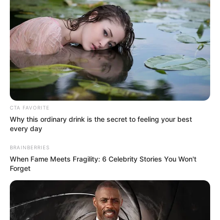
Sábado 4 de octubre:
celebración del Día Mundial
de los Animales en el CEFE de Chapinero, con
jornada de adopción y actividades culturales (11:00
a.m. – 6:00 p.m.).
Domingo 5 de octubre:
brigada de
alimentación
para animales en condición de calle
en Usme,
Tocaimita (7:00 a.m. – 11:00 a.m.).
Martes 7 de octubre:
lanzamiento de la campaña
“Manejo responsable de excretas” en el Parque
Parkway (7:00 a.m. – 9:00 a.m.).
CTA FAVORITE
Miércoles 8 de octubre:
foro académico sobre
Why this ordinary drink is the secret to feeling your best
bienestar animal en la Universidad Antonio Nariño,
every day
sede Federmán (5:00 p.m. – 8:00 p.m.).
Sábado 11 de octubre:
"October Big Day" en el
BRAINBERRIES
Parque Simón Bolívar (6:30 a.m.).
When Fame Meets Fragility: 6 Celebrity Stories You Won't
Forget
Sábado 11 de octubre:
feria por la Protección
Animal con jornada de adopción en el Parque Nogal
(11:00 a.m. – 5:00 p.m.).
Domingo 12 de octubre:
gran jornada de adopción
en el Centro Comercial Centro Mayor (11:00 a.m. –