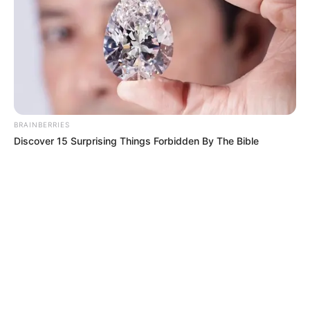
INSTITUTO DE PROTECCIÓN Y BIENESTAR ANIMAL DE
BOGOTÁ
MANTÉNGASE EN ALERTA
Tenemos todas las noticias que le
interesan. Para estar bien informado, por
BRAINBERRIES
favor, active las notificaciones de Alerta.
Discover 15 Surprising Things Forbidden By The Bible
ACTIVAR AHORA
TEMAS DESTACADOS
RECIBO DEL AGUA
LOCALIDAD DE USAQUÉN
CUNDINAMARCA
DESAPARECIDOS