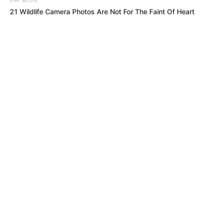
CUNDINAMARCA
DESAPARECIDOS
CORTES DE LUZ
LOCALIDAD DE ENGATIVÁ
21 Wildlife Camera Photos Are Not For The Faint Of Heart
REGIOTRAM DE OCCIDENTE
LOCALIDAD DE SUBA