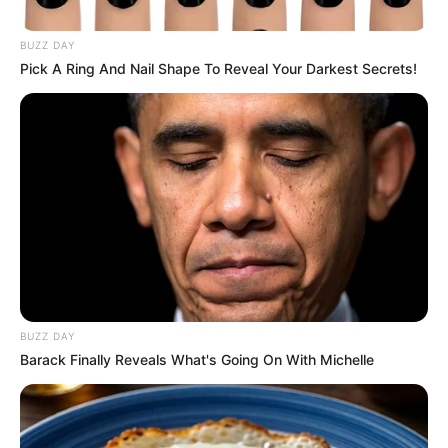
BUZZ DAY
Pick A Ring And Nail Shape To Reveal Your Darkest Secrets!
Gobernación de Cundinamarca
Sea buena papa y ayude a los campesinos
BUZZ DAY
Por:
J. Adriana Pardo
Barack Finally Reveals What's Going On With Michelle
Agosto 16, 2025