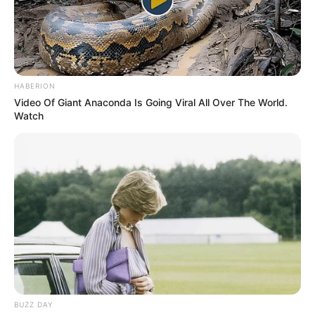
Esta venta directa con entrega a domicilio representa un
triple beneficio:
Para el productor
: mayor ingreso al evitar
intermediarios, reducción de pérdidas por no vender
HABERION
toda la cosecha en finca, y mayor visibilidad del
Video Of Giant Anaconda Is Going Viral All Over The World.
trabajo campesino.
Watch
Para el consumidor
: acceso a producto fresco,
ahorro económico y la posibilidad de apoyar una
economía local que lucha por sobrevivir.
Para el medio ambiente
: menor huella de carbono
al optimizar los procesos logísticos y reducir el
desperdicio que genera la sobreproducción que no
se vende.
Esta forma de comercio
es una muestra tangible de
cómo la tecnología y la solidaridad pueden unirse para
generar cambios
reales en la cadena de valor agrícola.
BUZZ DAY