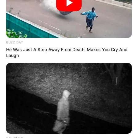
GOBERNACIÓN DE CUNDINAMARCA
CUNDINAMARCA
CAMPESINOS
CULTIVOS
MANTÉNGASE EN ALERTA
BUZZ DAY
He Was Just A Step Away From Death: Makes You Cry And
Tenemos todas las noticias que le
Laugh
interesan. Para estar bien informado, por
favor, active las notificaciones de Alerta.
ACTIVAR AHORA
TEMAS DESTACADOS
RECIBO DEL AGUA
LOCALIDAD DE USAQUÉN
OHI BLOG