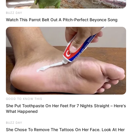
BUZZ DAY
Watch This Parrot Belt Out A Pitch-Perfect Beyonce Song
GOOD TO KNOW THIS
She Put Toothpaste On Her Feet For 7 Nights Straight – Here's
What Happened
BUZZ DAY
¿Cómo funciona y quiénes pueden
She Chose To Remove The Tattoos On Her Face. Look At Her