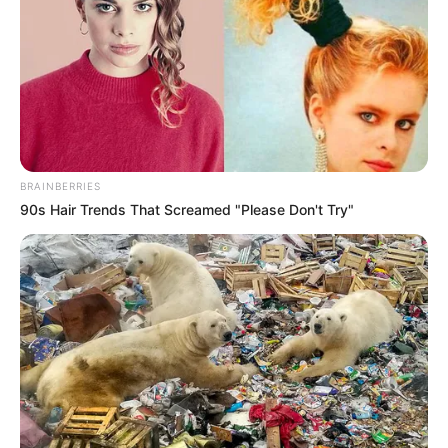
de cuatro años donde los candidatos
pueden ser
reelegidos, en el cual deben ejercer control político al
alcalde que en los comicios dejó como ganador al
diputado, Julián Sánchez ‘Perico’.
BRAINBERRIES
90s Hair Trends That Screamed "Please Don't Try"