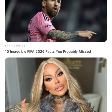
RECIBO DEL AGUA
LOCALIDAD DE USAQUÉN
CUNDINAMARCA
DESAPARECIDOS
CORTES DE LUZ
LOCALIDAD DE ENGATIVÁ
REGIOTRAM DE OCCIDENTE
LOCALIDAD DE SUBA
BRAINBERRIES
10 Incredible FIFA 2026 Facts You Probably Missed