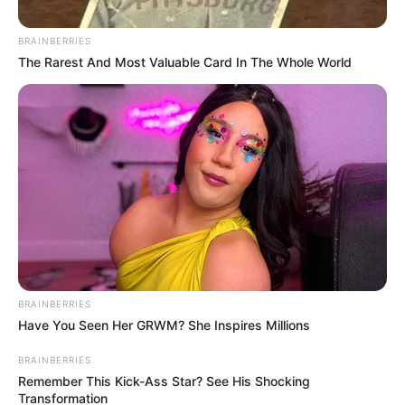
BRAINBERRIES
The Rarest And Most Valuable Card In The Whole World
Suministro: Soacha Ilustrada
Concejales de Soacha 2024 - 2027.
Por:
Óscar Barrero
BRAINBERRIES
Have You Seen Her GRWM? She Inspires Millions
Octubre 30, 2023
BRAINBERRIES
Remember This Kick-Ass Star? See His Shocking
Transformation