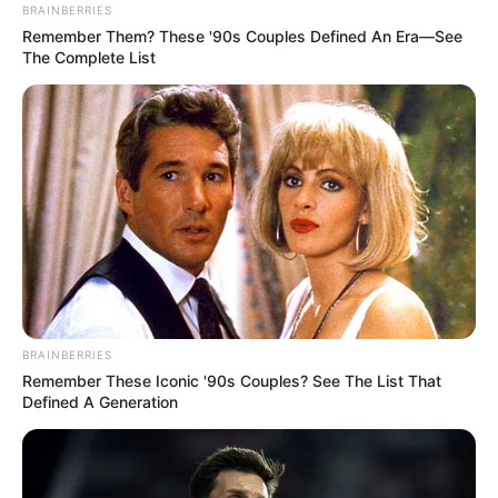
BRAINBERRIES
TEMAS RELACIONADOS
Remember Them? These '90s Couples Defined An Era—See
The Complete List
SOACHA, CUNDINAMARCA
ELECCIONES REGIONALES
MANTÉNGASE EN ALERTA
Tenemos todas las noticias que le
interesan. Para estar bien informado, por
favor, active las notificaciones de Alerta.
ACTIVAR AHORA
BRAINBERRIES
Remember These Iconic '90s Couples? See The List That
Defined A Generation
TEMAS DESTACADOS