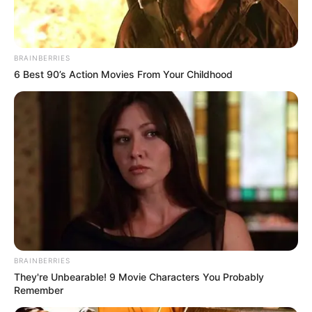
BRAINBERRIES
6 Best 90’s Action Movies From Your Childhood
COMPARTIR
ALERTA BOGOTÁ EN GOOGLE NEWS
TEMAS RELACIONADOS
CIUDAD VERDE, SOACHA
MOVILIDAD EN SOACHA
SOACHA, CUNDINAMARCA
PUENTE PEATONAL
BRAINBERRIES
MANTÉNGASE EN ALERTA
They're Unbearable! 9 Movie Characters You Probably
Remember