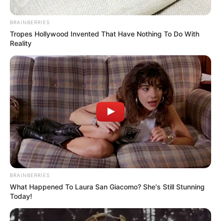
BRAINBERRIES
Tropes Hollywood Invented That Have Nothing To Do With
Reality
Constructora Amarilo/ Captura de pantalla
Puente artesanal en Soacha: vecinos se pusieron la 10
para unir dos comunas
BRAINBERRIES
Por:
Cristhiam Martínez
What Happened To Laura San Giacomo? She's Still Stunning
Today!
Septiembre 9, 2025