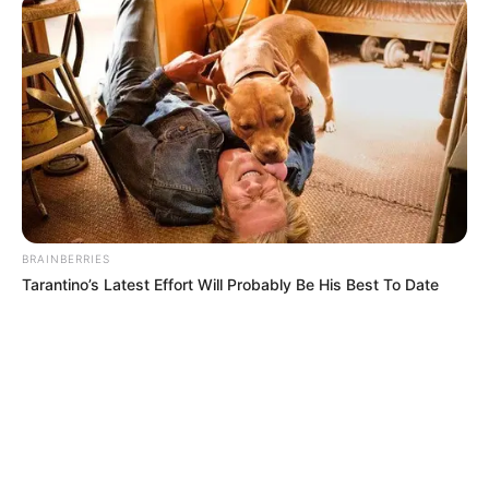
Tenemos todas las noticias que le
interesan. Para estar bien informado, por
favor, active las notificaciones de Alerta.
ACTIVAR AHORA
TEMAS DESTACADOS
BRAINBERRIES
Tarantino’s Latest Effort Will Probably Be His Best To Date
RECIBO DEL AGUA
LOCALIDAD DE USAQUÉN
CUNDINAMARCA
DESAPARECIDOS
CORTES DE LUZ
LOCALIDAD DE ENGATIVÁ
REGIOTRAM DE OCCIDENTE
LOCALIDAD DE SUBA