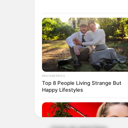
- Plaza de mercado Restrepo
- Hospital San Blas
- Hospital de Kennedy
- Hospital La Victoria
BRAINBERRIES
Top 8 People Living Strange But
- Col del Virrey Usme
Happy Lifestyles
- SuperCADE Engativá