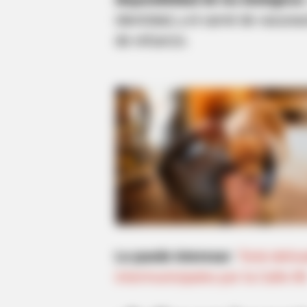
identidad, y el carné de vacuna
de refuerzo.
Le puede interesar:
"Está delic
intermunicipales por la Calle 8