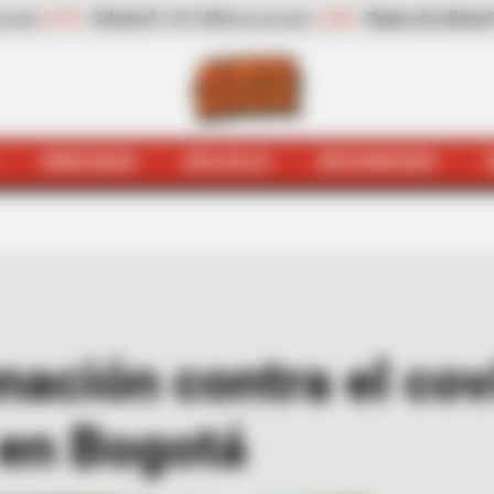
Pepino de rellenar
$ 2.423,00
-25,17%
Zanahoria
$ 1.983,00
(Precio por kilo)
(
HINCHADA
BOLSILLO
BOCHINCHES
jódromo
Puntos de vacunación contra el covid-19 para 
ación contra el cov
 en Bogotá