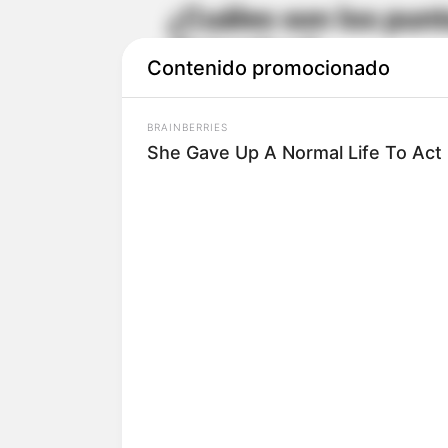
¿Cuáles son los punt
diciembre?
Contenido promocionado
De 8 de la mañana a 4 de la tar
BRAINBERRIES
She Gave Up A Normal Life To Act 
- PAU Bosa
- Parque Fontibón
- SuperCADE Bosa
- Parque Bellavista