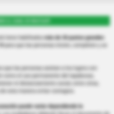
RSE AL CANAL DE WHATSAPP
tá tiene habilitados
más de 30 puntos grandes
19
para que las personas inicien, completen y se
a que las personas asistan a los lugres con
ón como el uso permanente del tapabocas,
ener el distanciamiento social, entre otras,
 de esta manera evitar contagios.
cunación puede variar dependiendo la
. Los ciudadanos deberán llevar el documento de