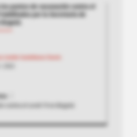
los puntos de vacunación contra el
habilitados por la Secretaría de
 Bogotá.
 Lizette Castellanos Osorio
1, 2022
nsa
n contra el covid-19 en Bogotá