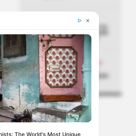
04
ALTAS TEMPERATURAS
El Tolima se está asando: los
municipios que han superado
los 40 °C de temperatura
05
ABELARDO DE LA ESPRIELLA
Don Luis, el vendedor de
panela, estuvo en la posesión
del presidente Abelardo
ists: The World's Most Unique