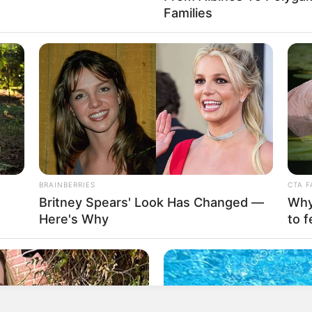
Families
BRAINBERRIES
CTA F
Britney Spears' Look Has Changed —
Why 
Here's Why
to f