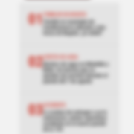
01
TEMBLOR EN BOGOTÁ
Tembló en municipio de
Cundinamarca ubicado a dos
horas de Bogotá: ¿lo sintió?
02
CORTES DE AGUA
Noches sin agua en Medellín y
Bello: los barrios que se
quedan sin servicio durante el
puente del 7 de agosto
03
ACCIDENTE
Lo acaban de entregar y ya lo
estrenaron: primer aparatoso
accidente en el nuevo puente
de la 153