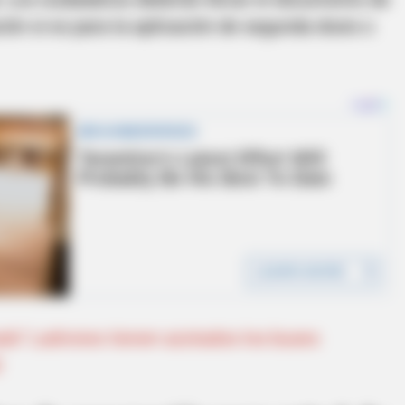
ción si es para la aplicación de segunda dosis o
ado" Ladrones tienen azotados los buses
0