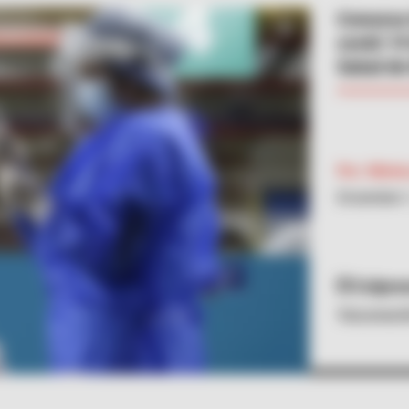
Conozca 
covid-19 
Salud de
Por:
Mónica
Diciembre 
Colpre
Vacunació