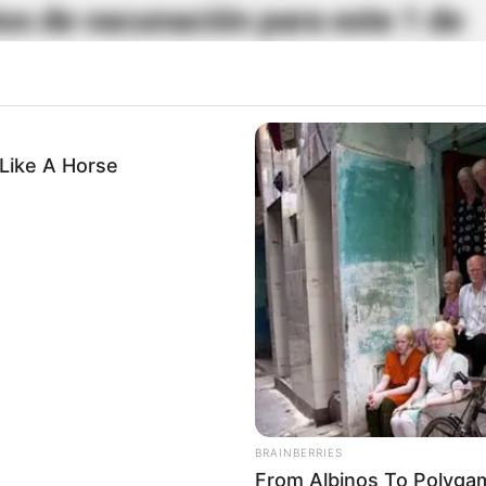
os de vacunación para este 1 de
de
Like A Horse
BRAINBERRIES
From Albinos To Polygam