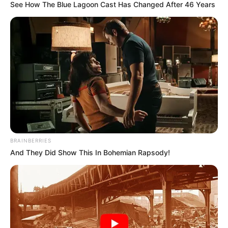
See How The Blue Lagoon Cast Has Changed After 46 Years
ALERTA BOGOTÁ EN GOOGLE NEWS
TEMAS RELACIONADOS
PÓLVORA
BOGOTÁ
DÍA DE LAS VELITAS
QUEMADOS CON PÓLVORA
MANTÉNGASE EN ALERTA
BRAINBERRIES
Tenemos todas las noticias que le
And They Did Show This In Bohemian Rapsody!
interesan. Para estar bien informado, por
favor, active las notificaciones de Alerta.
ACTIVAR AHORA