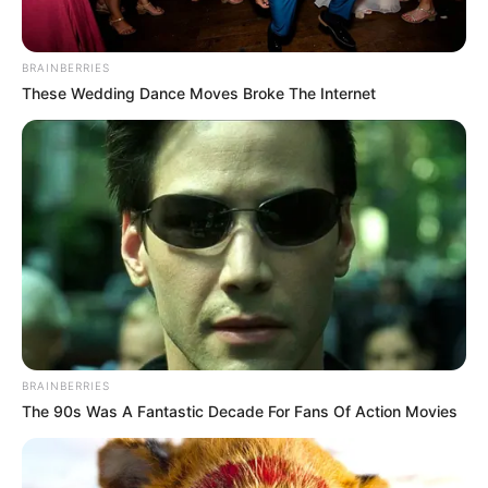
Puede ver:
Joven murió en Usme la noche del Día de
Velitas, ¿por intolerancia?
BRAINBERRIES
These Wedding Dance Moves Broke The Internet
BRAINBERRIES
The 90s Was A Fantastic Decade For Fans Of Action Movies