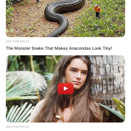
En comparación con el año anterior,
se registraron
menos casos
durante estas fechas, siendo el año pasado
42 personas lesionadas entre el 7 y 8 de diciembre, lo que
representó casi el 43 % del total de casos de toda la
temporada.
BRAINBERRIES
Las autoridades han activado las rutas de protección con
The Monster Snake That Makes Anacondas Look Tiny!
el ICBF para los menores afectados y, hasta el momento,
12 personas se encuentran hospitalizadas en diferentes
centros médicos de la ciudad, sin reportes de
intoxicaciones por fósforo blanco o fallecimientos.
La Secretaría Distrital de Salud
sigue vigilando de cerca
las unidades de urgencias
para identificar cualquier caso
adicional de personas afectadas por pólvora y mantener
informada a la comunidad sobre la situación.
COMPARTIR
BRAINBERRIES