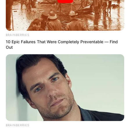
TEMAS DESTACADOS
RECIBO DEL AGUA
LOCALIDAD DE USAQUÉN
BRAINBERRIES
CUNDINAMARCA
DESAPARECIDOS
10 Epic Failures That Were Completely Preventable — Find
CORTES DE LUZ
LOCALIDAD DE ENGATIVÁ
Out
REGIOTRAM DE OCCIDENTE
LOCALIDAD DE SUBA
BRAINBERRIES