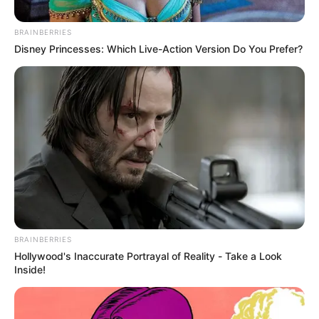
BRAINBERRIES
Disney Princesses: Which Live-Action Version Do You Prefer?
Archivo
BRAINBERRIES
Aumenta casos de quemados con pólvora en Colombia
Hollywood's Inaccurate Portrayal of Reality - Take a Look
Inside!
Por:
Natalia Espitia Salazar
Diciembre 9, 2023