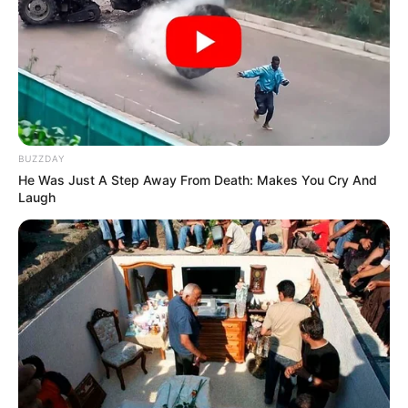
Tenemos todas las noticias que le
interesan. Para estar bien informado, por
favor, active las notificaciones de Alerta.
ACTIVAR AHORA
BUZZDAY
He Was Just A Step Away From Death: Makes You Cry And
Laugh
TEMAS DESTACADOS
RECIBO DEL AGUA
LOCALIDAD DE USAQUÉN
CUNDINAMARCA
DESAPARECIDOS
CORTES DE LUZ
LOCALIDAD DE ENGATIVÁ
REGIOTRAM DE OCCIDENTE
LOCALIDAD DE SUBA