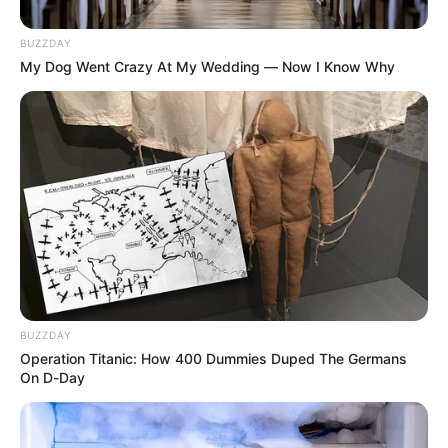
brindará la clase virtual como derecho a la educación.
BUZZDAY
My Dog Went Crazy At My Wedding — Now I Know Why
BUZZDAY
Operation Titanic: How 400 Dummies Duped The Germans
On D-Day