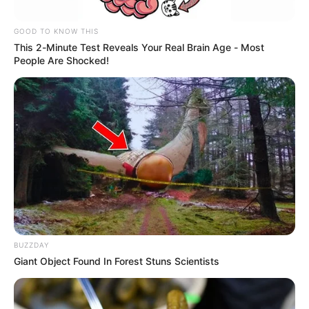
GOOD TO KNOW THIS
This 2-Minute Test Reveals Your Real Brain Age - Most
People Are Shocked!
Alcaldía de Bogotá
Salón de clases
BUZZDAY
Por:
Katy Sánchez
Giant Object Found In Forest Stuns Scientists
Julio 7, 2021