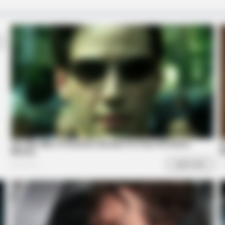
BRAINBERRIES
BRAIN
Guess Their Job — Most People Get It
She
Wrong
Mod
CTA FAVORITE