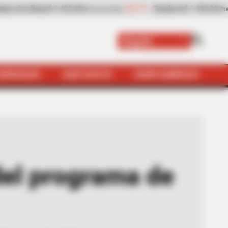
$ 1.983,00
-4,25%
Papaya
$ 3.221,00
+11,16%
(Precio por kilo)
(Precio por kilo)
Bogotá
SERVICIOS
QUÉ SUSTO
VIVIR SABROSO
ma de Renta Básica en Bogotá
del programa de