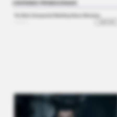
BRAINBERRIES
You Wouldn't Believe It If It Wasn't
Caught On Camera!
BRAINBERRIES