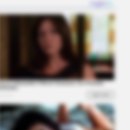
BERRIES
 Spent A Fortune To Look Like A
ern-Day Barbie