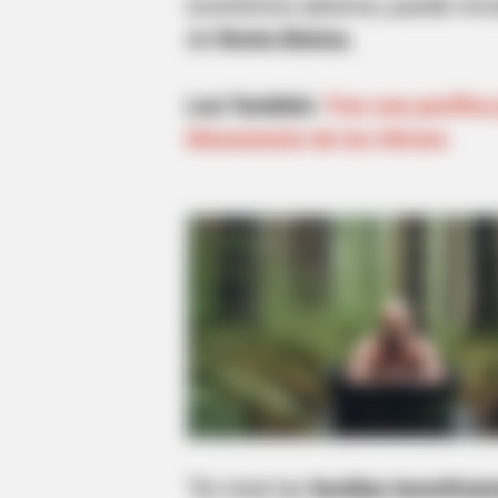
económico adverso, puede revis
de
Renta Básica.
Lea También:
Tras una pacífica
Monumento de los Héroes
“En total las
familias beneficiar