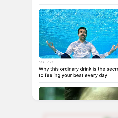
Acción debe consultar el siguien
documento, número del mismo, 
validar si tiene acceso a los re
Cabe señalar que las familias 
deberán cumplir con ciertos req
CTA LOVE
Why this ordinary drink is the secr
Deben estar clasificados e
to feeling your best every day
En la ficha del
Sisbén IV
de
adolescentes menores de 18
Ser parte del proceso de fo