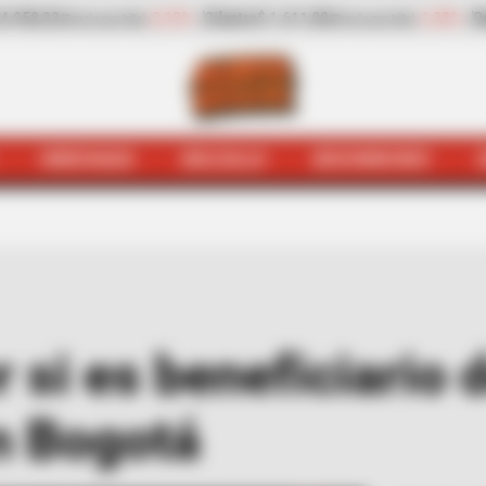
-1,23%
Pepino de rellenar
$ 2.423,00
-25,17%
Zanahoria
ilo)
(Precio por kilo)
HINCHADA
BOLSILLO
BOCHINCHES
ejódromo
Así puede saber si es beneficiario del progra
 si es beneficiario 
n Bogotá