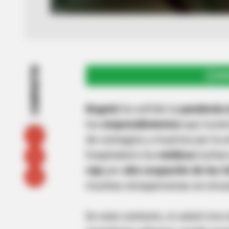
COMPARTIR
UNI
Bogotá
ha sufrido la
pandemia d
los
emprendimientos
que tuvier
de contagios y muertos por la 
hospitalario los
médicos
luchan
roja
por
alta ocupación de las
U
muchas otras
personas se encu
En este contexto, si usted vive