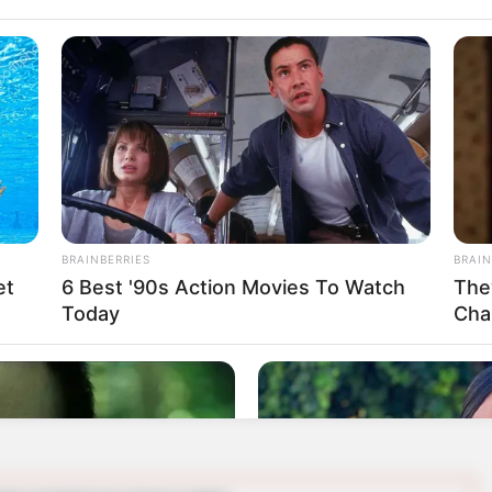
te link donde podrá incluir el tipo de
nombres, apellidos y fecha de expedición para
cursos.
que se
hayan inscrito a esta ayuda del Estado
uisitos:
BRAINBERRIES
BRAIN
et
6 Best '90s Action Movies To Watch
The
n la encuesta
Sisbén IV
entre A1 y B4
Today
Cha
ben estar registrados los niños, niñas y
 a cargo de la familia.
calización que aplica Prosperidad Social.