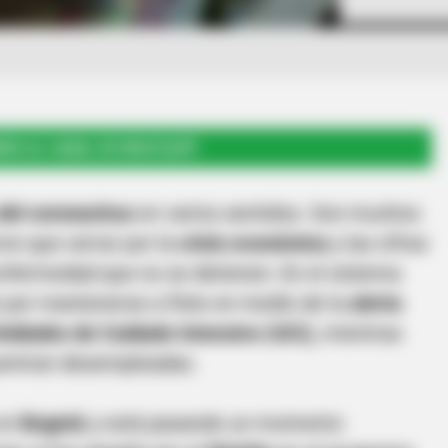
RSE AL CANAL DE WHATSAPP
el coronavirus
en varios sentidos. Son muchos
on que cerrar por la
crisis económica
y las cifras
enfermedad que no se detienen. En el sistema
 por mantenerse a flote en medio de la
alerta
nidades de Cuidado Intensivo (UCI),
mientras
entran desempleadas.
 en
Bogotá
y está pasando un momento