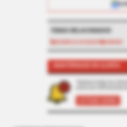
ALE
TEMAS RELACIONADOS
DESEMPLEO EN BOGOTÁ
SUBSIDIO
BRAINBERRIES
The 90s Was A Fantastic Decade F
MANTÉNGASE EN ALERTA
Movies
Tenemos todas las noticia
active las notificaciones 
ACTIVAR AHORA