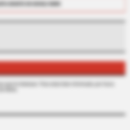
RTA BOGOTÁ EN GOOGLE NEWS
BRAINBERRIES
or Fans Of Action
The Influencer Who Went
s que le interesan. Para estar bien informado, por favor,
de Alerta.