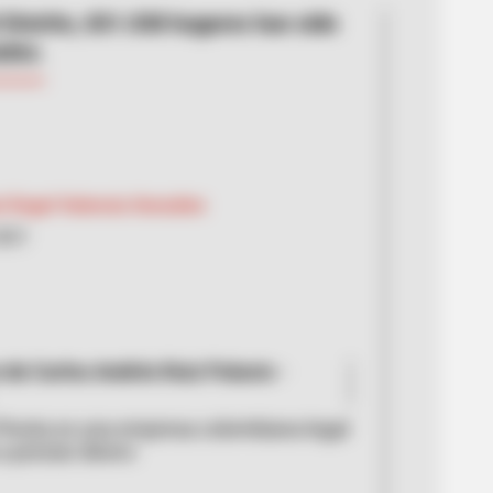
 Distrito, 831.038 hogares han sido
ados.
l Ángel Valencia González
2021
de Carlos Andrés Ruiz Palacio -
resta es una empresa colombiana legal
a prestar dinero