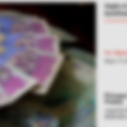
Según el
benefici
Por:
Migue
Mayo 13, 
Imagen 
Pixabay
Juancho P
dedicada 