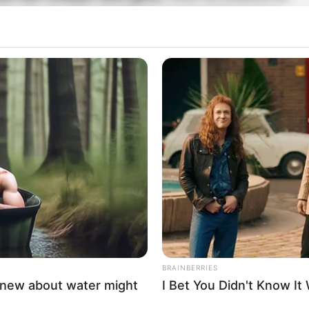
o más de 100 mil millones en transferencias
lones de pesos en subsidios en especie
, Los
brindar apoyo durante las
cuarentenas
y del pasado mes de marzo”, explicó el
Distrito.
aber si es beneficiario del programa debe entrar
ersonales básicos.
iales
ibón dejó un pelao de 19 años muerto y otro
BRAINBERRIES
knew about water might
I Bet You Didn't Know It
i es beneficiario del programa de Familias en