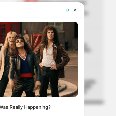
03
Cambian paradas de SITP
clave en Bosa: no quede
perdido y conozca la nueva
ruta
04
LOCALIDAD DE USME
El caso del cadáver en una
hamaca que sacude a Usme,
en Bogotá
05
FC BARCELONA
Lamine Yamal se fue de rumba
en la Comuna 13 de Medellín
con Ryan Castro y Westcol
 Was Really Happening?