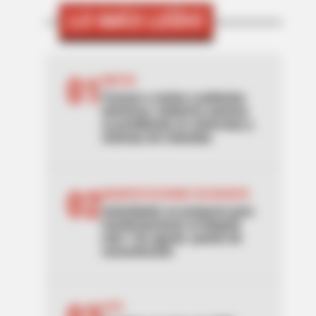
LO MÁS LEÍDO
01
MOTOS
Frenazo a motos y patinetas
eléctricas: Gobierno autoriza
su prohibición en ciclorrutas y
ciclovías de Colombia
02
MANIFESTACIONES EN BOGOTÁ
Autoridades se preparan para
manifestaciones en Bogotá
este 7 de agosto: puntos de
concentración
SITP