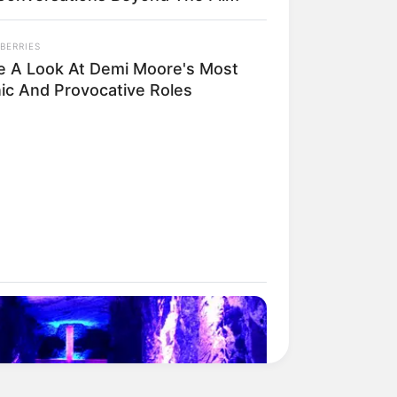
BERRIES
e A Look At Demi Moore's Most
nic And Provocative Roles