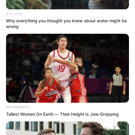
CTA LOVE
Why everything you thought you knew about water might be
wrong
Colprensa
Subsidio de Renta Ciudadana
BRAINBERRIES
Por:
Alerta Bogotá
Tallest Women On Earth — Their Height Is Jaw-Dropping
Agosto 22, 2023