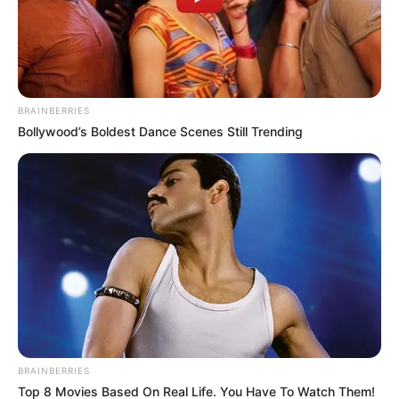
BRAINBERRIES
Bollywood’s Boldest Dance Scenes Still Trending
Le puede interesar:
Planes en Tenjo: qué hay pa' hacer y
cómo llegar
Iglesia Nuestra Señora del Rosario
Al pasar por el parque principal, como es tradición desde
España se encuentra la alcaldía municipal y el templo de
Dios, que en el caso de
Mesitas del Colegio
fue
construido en 1994 y es regido por la
Diósesis de
Girardot (Cundinamarca)
.
BRAINBERRIES
Top 8 Movies Based On Real Life. You Have To Watch Them!