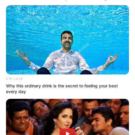
rumba, cabalgatas, caminatas ecológicas y
En
Alerta Bogotá
le compartimos los lugares más
emblemáticos que puede visitar en este
importante
municipio de Cundinamarca
.
La principal razón por la que familias, parejas y amigos
van a
Mesitas de Colegio tiene que ver con irse a echar
un chapuzón
, pues en este territorio hay varios hoteles
que prestas este servicio.
CTA LOVE
Why this ordinary drink is the secret to feeling your best
every day