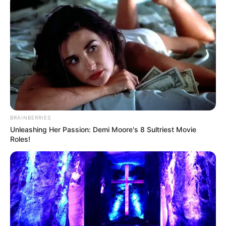
reportar su participación en ambas jornadas de simulacro
a través de las redes sociales utilizando el hashtag
#SimulacroBogotáDíayNoche.
COMPARTIR
ALERTA BOGOTÁ EN GOOGLE NEWS
BRAINBERRIES
TEMAS RELACIONADOS
Unleashing Her Passion: Demi Moore's 8 Sultriest Movie
Roles!
SIMULACRO DE EVACUACIÓN
DISTRITO
SISMO
MANTÉNGASE EN ALERTA
Tenemos todas las noticias que le
interesan. Para estar bien informado, por