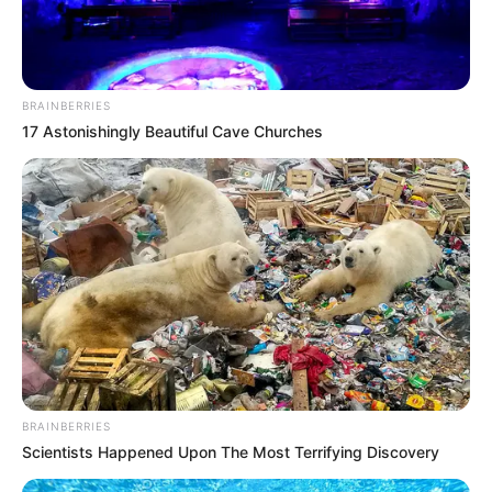
favor, active las notificaciones de Alerta.
ACTIVAR AHORA
BRAINBERRIES
17 Astonishingly Beautiful Cave Churches
TEMAS DESTACADOS
RECIBO DEL AGUA
LOCALIDAD DE USAQUÉN
CUNDINAMARCA
DESAPARECIDOS
CORTES DE LUZ
LOCALIDAD DE ENGATIVÁ
REGIOTRAM DE OCCIDENTE
LOCALIDAD DE SUBA
BRAINBERRIES
Scientists Happened Upon The Most Terrifying Discovery