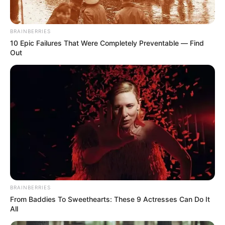
que
es un ejercicio que amerita cambios para un mejor
desarrollo y resultados.
BRAINBERRIES
10 Epic Failures That Were Completely Preventable — Find
Out
BRAINBERRIES
From Baddies To Sweethearts: These 9 Actresses Can Do It
All