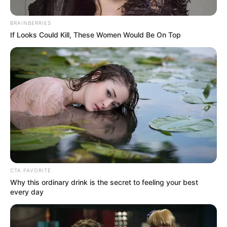
BRAINBERRIES
If Looks Could Kill, These Women Would Be On Top
@duniasoad
Temblor en Colombia - Terremoto
CTA FAVORITE
Por:
Geraldine Rozo Amórtegui
Why this ordinary drink is the secret to feeling your best
every day
Octubre 3, 2023