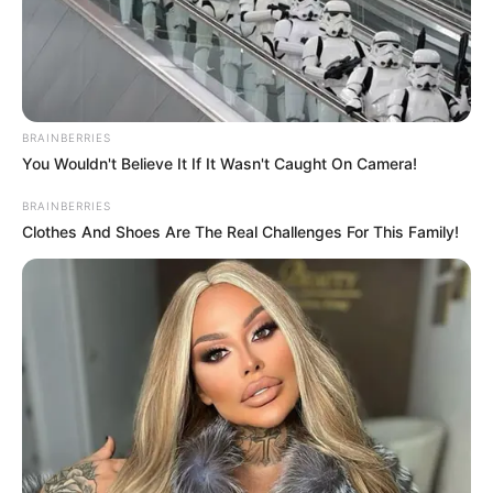
TEMAS RELACIONADOS
NUEVAS RUTAS
MINISTERIO DE TRANSPORTE
SOACHA
CHÍA, CUNDINAMARCA
BRAINBERRIES
MOVILIDAD EN SOACHA
LA VEGA
You Wouldn't Believe It If It Wasn't Caught On Camera!
BRAINBERRIES
MANTÉNGASE EN ALERTA
Clothes And Shoes Are The Real Challenges For This Family!
Tenemos todas las noticias que le
interesan. Para estar bien informado, por
favor, active las notificaciones de Alerta.
ACTIVAR AHORA