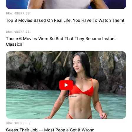
BRAINBERRIES
Top 8 Movies Based On Real Life. You Have To Watch Them!
BRAINBERRIES
These 6 Movies Were So Bad That They Became Instant
Classics
Colprensa/ Composición Transgalaxia
Soacha estrena rutas a Chía, Albán y La Vega trayectos
serán más rápidos
Por:
Cristhiam Martínez
Noviembre 18, 2025
BRAINBERRIES
Guess Their Job — Most People Get It Wrong