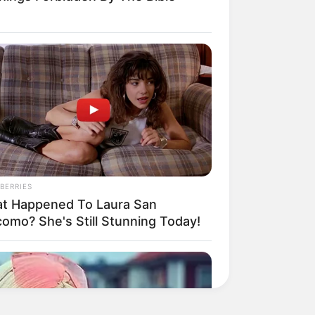
BERRIES
t Happened To Laura San
como? She's Still Stunning Today!