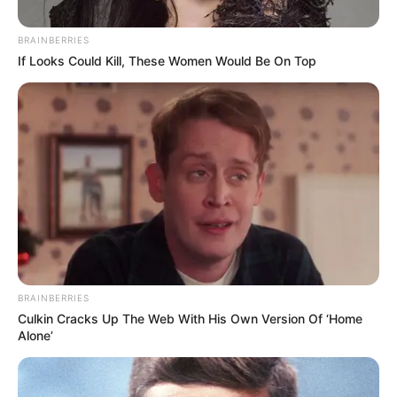
BRAINBERRIES
If Looks Could Kill, These Women Would Be On Top
Foto archivo
Programas para el adulto mayor en Bogotá
BRAINBERRIES
Culkin Cracks Up The Web With His Own Version Of ‘Home
Por:
Johana Rodríguez
Alone’
Junio 25, 2022