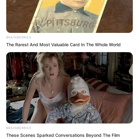
Tenemos todas las noticias que le
interesan. Para estar bien informado, por
favor, active las notificaciones de Alerta.
BRAINBERRIES
The Rarest And Most Valuable Card In The Whole World
ACTIVAR AHORA
TEMAS DESTACADOS
RECIBO DEL AGUA
LOCALIDAD DE USAQUÉN
CUNDINAMARCA
DESAPARECIDOS
CORTES DE LUZ
LOCALIDAD DE ENGATIVÁ
REGIOTRAM DE OCCIDENTE
LOCALIDAD DE SUBA
BRAINBERRIES
These Scenes Sparked Conversations Beyond The Film