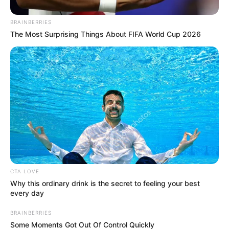
una inadecuada planeación de los procesos
contractuales dirigidos por la Secretaría en medio de ese
BRAINBERRIES
proyecto conocido como “Compromiso con el
The Most Surprising Things About FIFA World Cup 2026
Envejecimiento Activo y una Bogotá Cuidadora e
Incluyente”.
CTA LOVE
Why this ordinary drink is the secret to feeling your best
every day
BRAINBERRIES
Some Moments Got Out Of Control Quickly