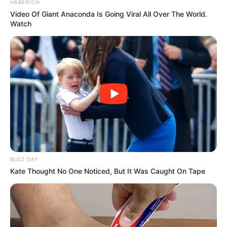
HABERION
COMPARTIR
Video Of Giant Anaconda Is Going Viral All Over The World.
Watch
ALERTA BOGOTÁ EN GOOGLE NEWS
TEMAS RELACIONADOS
TOQUE DE QUEDA
SOACHA
CORONAVIRUS
MANTÉNGASE EN ALERTA
BUZZ DAY
Tenemos todas las noticias que le
Kate Thought No One Noticed, But It Was Caught On Tape
interesan. Para estar bien informado, por
favor, active las notificaciones de Alerta.
ACTIVAR AHORA