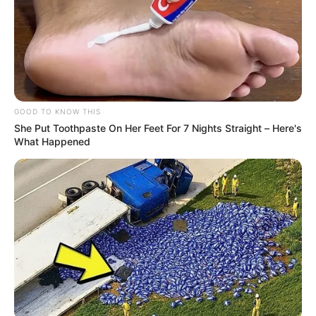
TEMAS DESTACADOS
RECIBO DEL AGUA
LOCALIDAD DE USAQUÉN
CUNDINAMARCA
DESAPARECIDOS
GOOD TO KNOW THIS
CORTES DE LUZ
LOCALIDAD DE ENGATIVÁ
She Put Toothpaste On Her Feet For 7 Nights Straight – Here's
REGIOTRAM DE OCCIDENTE
What Happened
LOCALIDAD DE SUBA