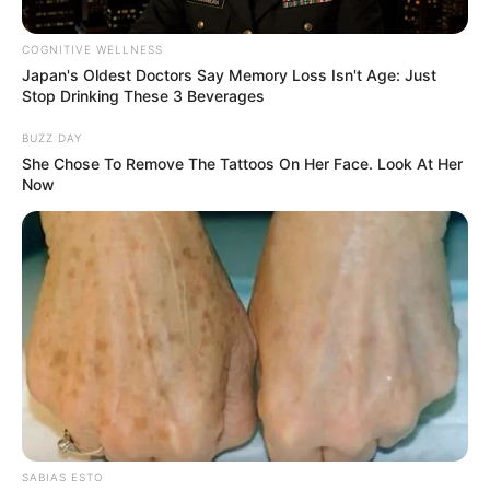
COGNITIVE WELLNESS
Japan's Oldest Doctors Say Memory Loss Isn't Age: Just
Stop Drinking These 3 Beverages
BUZZ DAY
She Chose To Remove The Tattoos On Her Face. Look At Her
Now
Inaldo Pérez
Soacha Cundinamarca
Por:
Miguel Ángel Valencia González
Mayo 15, 2020
SABIAS ESTO