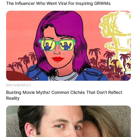
The Influencer Who Went Viral For Inspiring GRWMs
Bomberos de Funza y Mosquera
Defensa Civil
Equipos especializados de
buzos de rescate
del
departamento
Fue justamente con apoyo de estas unidades que se
logró ubicar el cuerpo en la zona cercana a la
vía
perimetral de Funza
, en un sector donde se reportó la
caída.
El operativo también contó con presencia de la
Policía
BRAINBERRIES
Nacional
, familiares de la víctima y habitantes del sector.
Busting Movie Myths! Common Clichés That Don't Reflect
Reality
LEA TAMBIÉN
Caso Yulixa Toloza: videos revelan
cómo la sacaron de la estética
'Beauty Láser'