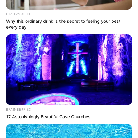
CTA FAVORITE
Why this ordinary drink is the secret to feeling your best
every day
Captura de pantalla
Hallazgo del cuerpo en Funza
Por:
Cristhiam Martínez
Mayo 16, 2026
BRAINBERRIES
17 Astonishingly Beautiful Cave Churches