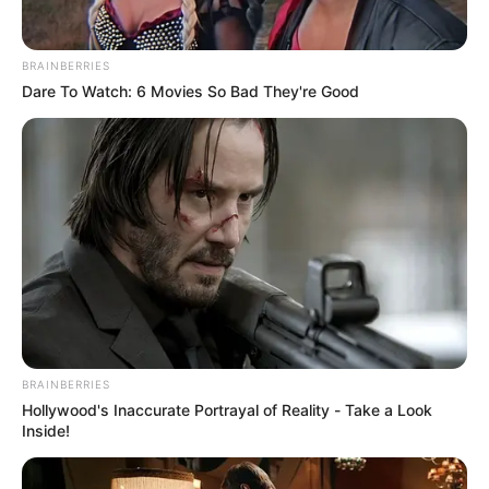
viviendas, con el fin de restablecer la normalidad en el
sector.
BRAINBERRIES
Dare To Watch: 6 Movies So Bad They're Good
Le puede interesar:
Autopista Norte sin soluciones:
inundaciones serán el pan de cada día
Los habitantes de los barrios afectados expresaron
preocupación por el riesgo de filtraciones en sus
viviendas y solicitan asistencia para mitigar posibles
daños materiales. Mientras tanto, las entidades
encargadas evalúan las causas del incidente y avanzan
en las soluciones para evitar nuevas afectaciones en la
comunidad.
COMPARTIR
BRAINBERRIES
Hollywood's Inaccurate Portrayal of Reality - Take a Look
Inside!
ALERTA BOGOTÁ EN GOOGLE NEWS