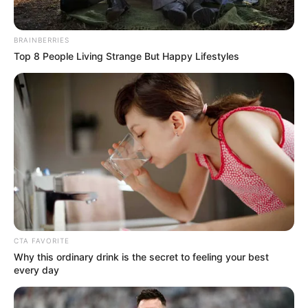
RECIBO DEL AGUA
LOCALIDAD DE USAQUÉN
CUNDINAMARCA
DESAPARECIDOS
BRAINBERRIES
CORTES DE LUZ
LOCALIDAD DE ENGATIVÁ
Top 8 People Living Strange But Happy Lifestyles
REGIOTRAM DE OCCIDENTE
LOCALIDAD DE SUBA
CTA FAVORITE
Why this ordinary drink is the secret to feeling your best
every day