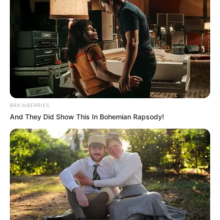
TEMAS RELACIONADOS
DAÑO EN TUBERÍA
COLEGIOS
TUNJUELITO
ACUEDUCTO
INUNDACIONES
MANTÉNGASE EN ALERTA
BRAINBERRIES
Tenemos todas las noticias que le
And They Did Show This In Bohemian Rapsody!
interesan. Para estar bien informado, por
favor, active las notificaciones de Alerta.
ACTIVAR AHORA
TEMAS DESTACADOS