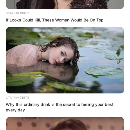
BRAINBERRIES
If Looks Could Kill, These Women Would Be On Top
Composición/ Colprensa
¿Cuándo son las vacaciones de mitad de año para
colegios públicos de Bogotá en 2025?
CTA FAVORITE
Why this ordinary drink is the secret to feeling your best
Por:
Andrés Prieto
every day
Marzo 20, 2025