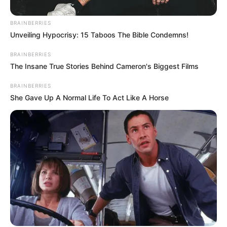
BRAINBERRIES
Unveiling Hypocrisy: 15 Taboos The Bible Condemns!
BRAINBERRIES
The Insane True Stories Behind Cameron's Biggest Films
BRAINBERRIES
She Gave Up A Normal Life To Act Like A Horse
Freepik
Trámites ciudadanos
Por:
J. Adriana Pardo
Enero 10, 2025