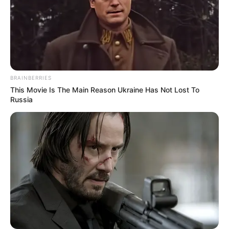
Veeduría ciudadana
: facilitan la creación y el
funcionamiento de veedurías ciudadanas, que
permiten a los ciudadanos participar activamente
en la vigilancia de la gestión pública y el uso
adecuado de los recursos.
Atención a víctimas del conflicto armado
: ofrecen
servicios específicos para víctimas del conflicto
BRAINBERRIES
armado, incluyendo orientación y asistencia para
This Movie Is The Main Reason Ukraine Has Not Lost To
Russia
recibir atención humanitaria.
Revisión de la gestión pública
: realizan seguimiento
y evaluación de los planes de desarrollo local y la
ejecución presupuestal, asegurando que se
cumplan las normativas y se respeten los derechos
ciudadanos.
Trámites administrativos
: ayudan en la
presentación y seguimiento de trámites
administrativos ante entidades públicas,
garantizando que los derechos de los ciudadanos
sean respetados.
Promoción de políticas públicas
: trabajan en la