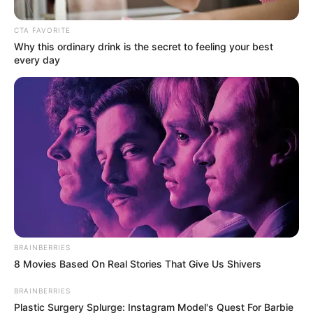
CTA FAVORITE
Why this ordinary drink is the secret to feeling your best
every day
BRAINBERRIES
Piden a las directivas mejores tarifas para los
8 Movies Based On Real Stories That Give Us Shivers
domiciliarios
ya que, según ellos, en muchos casos los
recorridos son muy largos y
no se ven recompensados
BRAINBERRIES
monetariamente.
Plastic Surgery Splurge: Instagram Model's Quest For Barbie