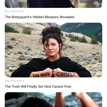
BRAINBERRIES
TEMAS RELACIONADOS
The Bodyguard's Hidden Bloopers Revealed
RAPPI
BOGOTÁ
MANTÉNGASE EN ALERTA
Tenemos todas las noticias que le
interesan. Para estar bien informado, por
favor, active las notificaciones de Alerta.
ACTIVAR AHORA
BRAINBERRIES
The Truth Will Finally Set Gina Carano Free
TEMAS DESTACADOS