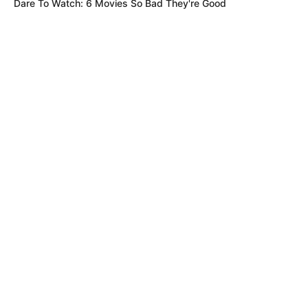
Dare To Watch: 6 Movies So Bad They're Good
• El Muelle II
• El Palmar I y II
• El Palmar III
• El Palmar IV
• El Pantano - Junca Y Montecitos
• El Pantano - Maranta
• El Paseo
• El Portal Del Río
• El Real
• El Salitre Sector Luís María Fernández