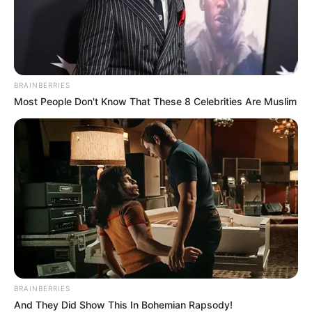
• Alameda
• Alameda De Villaluz
• Álamos Norte
BRAINBERRIES
Most People Don't Know That These 8 Celebrities Are Muslim
• Álamos Norte Sector Nor-Oriental
• Alejandría
• Andalucía_
• Bachué I y II
• Bellavista
• Bellavista - El Salitre
BRAINBERRIES
And They Did Show This In Bohemian Rapsody!
• Bochica - Urb. Alejandría