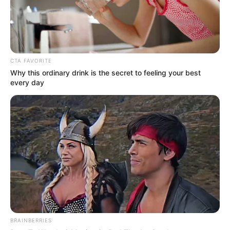
• El Gaco - El Porvenir (Predio)
• El Laurel - La Europa
• El Lujan
CTA FAVORITE
• El Manantial
Why this ordinary drink is the secret to feeling your best
every day
• El Minuto De Dios
• El Minuto De Dios - La Catalina
• El Minuto De Dios - Los Lagos
• El Minuto De Dios - Urb. Lorena
• El Mirador
• El Mirador II
BRAINBERRIES
• El Muelle I