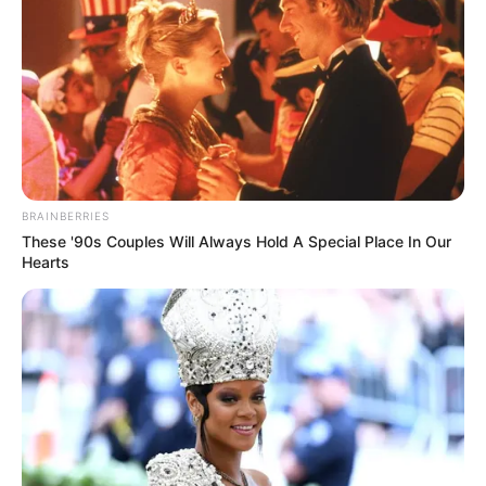
COMPARTIR
UNIRSE AL CANAL DE WHATSAPP
Inició
el segundo ciclo de racionamiento de agua en
Bogotá
, como respuesta a la alerta generada por los
bajos niveles de los embalses de Chingaza y San
BRAINBERRIES
Francisco, que suministran más del 60% del agua a la
These '90s Couples Will Always Hold A Special Place In Our
Hearts
ciudad.
Este domingo, 21 de abril,
arrancará el segundo turno de
racionamiento
, el cual afectará a las localidades de
Engativá y Fontibón. La restricción del servicio de agua
potable comenzará a las 8:00 a.m. y se extenderá por 24
horas.
Lea también:
¡Pilas empleadores! Las consecuencias
legales de dar malas referencias de exempleados