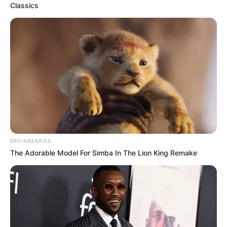
Classics
ciudad se acerca a alcanzar la meta de consumo
responsable de agua, con un promedio de 15 centímetros
cúbicos por segundo, lo que indica que las medidas de
ahorro están surtiendo efecto.
Barrios en Bogotá que se quedarán
sin agua el 21 de abril:
Para este domingo, 21 de abril,
se verán afectados 311
barrios de las localidades de Engativá y Fontibón
, los
cuales son:
BRAINBERRIES
The Adorable Model For Simba In The Lion King Remake
Localidad Engativá
• Acapulco
• Aguas Claras