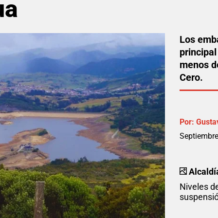
ua
Los emba
principa
menos de 
Cero.
Por:
Gusta
Septiembre
Alcaldí
Niveles d
suspensió