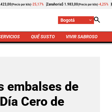
25,17%
Zanahoria
$ 1.983,00
-4,25%
Papaya
$ 3.221,00
(Precio por kilo)
(Preci
Bogotá
SERVICIOS
QUÉ SUSTO
VIVIR SABROSO
ando: se acerca el Día Cero de reservas de agua
os embalses de
 Día Cero de