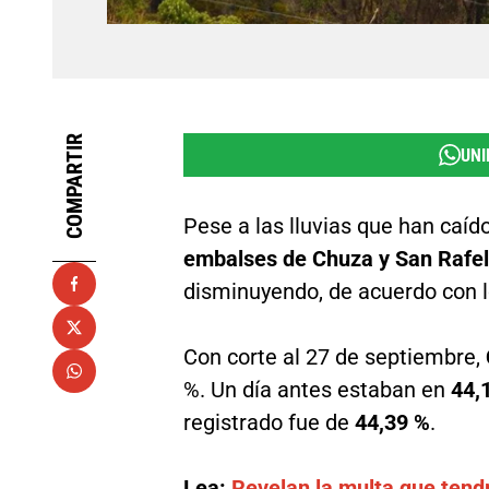
COMPARTIR
UNI
Pese a las lluvias que han caí
embalses de Chuza y San Rafel
disminuyendo, de acuerdo con lo
Con corte al 27 de septiembre,
%. Un día antes estaban en
44,
registrado fue de
44,39 %
.
Lea:
Revelan la multa que tendr