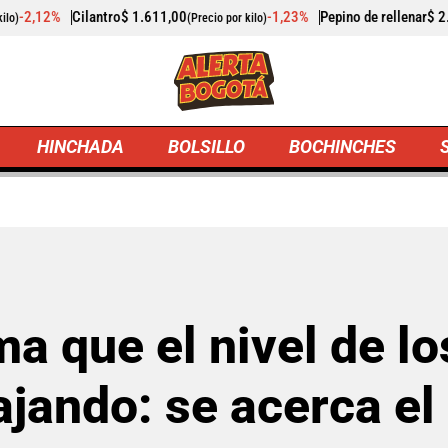
1.611,00
-1,23%
Pepino de rellenar
$ 2.423,00
-
(Precio por kilo)
(Precio por kilo)
HINCHADA
BOLSILLO
BOCHINCHES
nfirma que el nivel de los embalses de Bogotá sigue baj
ma que el nivel de l
jando: se acerca el