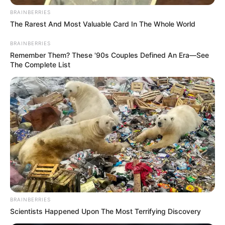
BRAINBERRIES
The Rarest And Most Valuable Card In The Whole World
BRAINBERRIES
Remember Them? These '90s Couples Defined An Era—See
The Complete List
Un nuevo caso se registró en el barrio
Bosques de Suba
,
donde
cinco personas extranjeras
fueron sorprendidas
mientras
manipulaban una alcantarilla
para extraer
cables de fibra óptica
de una estructura subterránea.
El operativo fue posible gracias a una
alerta de la central
de radio
, que reportó comportamientos sospechosos en
la zona. Cuando la patrulla del cuadrante llegó al lugar,
encontró a los involucrados con el cableado en plena vía
pública.
Lea también:
UAESP gastó millones en un esquema de
BRAINBERRIES
aseo que no sirve, según concejal
Scientists Happened Upon The Most Terrifying Discovery