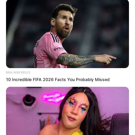
Recuperaron casi 400 metros de
fibra óptica robada
Durante el procedimiento, la Policía logró recuperar
399
metros de cable encauchetado
, avaluado en más de
16
millones de pesos
. Este tipo de cableado pertenece a
empresas de telecomunicaciones y es vital para mantener
conectados a los barrios.
Los capturados quedaron
a disposición de la Fiscalía
BRAINBERRIES
General de la Nación
y deberán responder por
hurto
10 Incredible FIFA 2026 Facts You Probably Missed
calificado y agravado
.
Le puede interesar:
Metro tendría nuevas estaciones en el
norte de Bogotá: ya estarían definidas
En 2025 ya van más de 20 mil
capturas