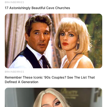
LOCALIDAD DE SUBA
FIBRA ÓPTICA
BRAINBERRIES
SERVICIOS PÚBLICOS
INTERNET
17 Astonishingly Beautiful Cave Churches
MANTÉNGASE EN ALERTA
Tenemos todas las noticias que le
interesan. Para estar bien informado, por
favor, active las notificaciones de Alerta.
ACTIVAR AHORA
BRAINBERRIES
Remember These Iconic '90s Couples? See The List That
Defined A Generation
TEMAS DESTACADOS
RECIBO DEL AGUA
LOCALIDAD DE USAQUÉN
CUNDINAMARCA
DESAPARECIDOS