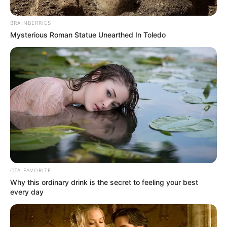
y alrededores.
BRAINBERRIES
Mysterious Roman Statue Unearthed In Toledo
Freepik
Corte de luz en Bogotá
CTA FAVORITE
Why this ordinary drink is the secret to feeling your best
Por:
Elsa Barrera
every day
Octubre 10, 2025