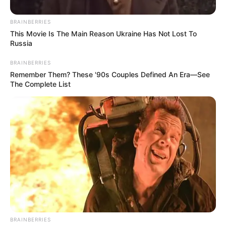
BRAINBERRIES
This Movie Is The Main Reason Ukraine Has Not Lost To
Russia
BRAINBERRIES
Remember Them? These '90s Couples Defined An Era—See
The Complete List
Cortes de luz en Bogotá
Antonio Nariño
En la localidad de Antonio Nariño, los trabajos afectarán
BRAINBERRIES