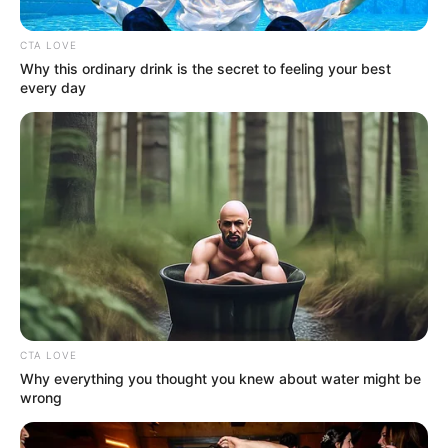
Chía
Barrio: Vereda Fusca
CTA LOVE
Hora: Desde las 8:00 a. m. hasta las 6:00 p. m.
Why this ordinary drink is the secret to feeling your best
every day
Mosquera
Barrio: Municipio de Mosquera
Lugar: De la carrera 4 a carrera 6 entre calle 0 a
calle 2
Hora: Desde las 9:00 a. m. hasta las 5:30 p. m.
Soacha Comuna 4
Barrio: El Oasis
Lugar: De la calle 39 a calle 41 entre carrera 37 Este
CTA LOVE
a carrera 39 Este
Why everything you thought you knew about water might be
Hora: Desde las 8:15 a. m. hasta las 5:15 p. m.
wrong
LEA TAMBIÉN