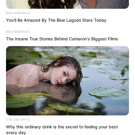
Familias tendrán reserva de agua:
BRAINBERRIES
CAR entregará kits gratuitos para
You'll Be Amazed By The Blue Lagoon Stars Today
protegerse de la sequía
BRAINBERRIES
The Insane True Stories Behind Cameron's Biggest Films
CTA FAVORITE
Why this ordinary drink is the secret to feeling your best
every day