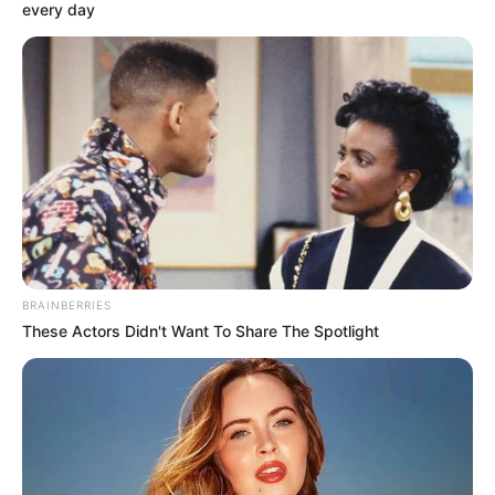
Barrio: San José Sur
every day
Lugar: De la carrera 11 a carrera 13 entre calle 21
Sur a calle 23 Sur
Hora: Desde las 8:30 a. m. hasta las 5:30 p. m.
San Cristóbal
Barrio: Altamira
Lugar: De la carrera 11 Este a carrera 13 Este entre
calle 41 Sur a calle 43 Sur
Hora: Desde las 8:00 a. m. hasta las 5:00 p. m.
BRAINBERRIES
Teusaquillo
These Actors Didn't Want To Share The Spotlight
Barrio: Centro Administrativo Occiudad
Lugar: De la carrera 58 a carrera 60 entre calle 25 a
calle 27
Hora: Desde las 8:30 a. m. hasta las 5:30 p. m.