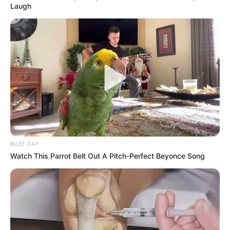
Laugh
COMPARTIR
UNIRSE AL CANAL DE WHATSAPP
Los trabajos de mantenimiento en las redes eléctricas
volverán este sábado 23 de mayo en varios sectores de
Bogotá y municipios cercanos de Cundinamarca.
De
acuerdo con Enel Colombia, durante la jornada será
necesario suspender el servicio de energía en algunas
zonas mientras las cuadrillas realizan revisiones y
BUZZ DAY
mejoras en la infraestructura eléctrica.
Watch This Parrot Belt Out A Pitch-Perfect Beyonce Song
La empresa explicó que estas intervenciones
hacen parte
de las labores que se adelantan periódicamente para
evitar daños más grandes
y reducir las fallas
inesperadas en el servicio.