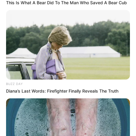
This Is What A Bear Did To The Man Who Saved A Bear Cub
carrera 72
Hora: Desde las 12:00 a. m. hasta las 4:00 a. m.
Barrio: Puerta del Sol
Lugar: De la carrera 105 a carrera 108 entre calle
140 a calle 143
Hora: Desde las 8:00 a. m. hasta las 5:00 p. m.
Barrio: Santa Rosa
Lugar: De la calle 114 a calle 116 entre carrera 69 a
carrera 71
Hora: Desde las 12:00 a. m. hasta las 4:00 a. m.
LEA TAMBIÉN
BUZZ DAY
Diana’s Last Words: Firefighter Finally Reveals The Truth
¡De estar en el 1% al olvido! Jorge
Rey entrega moderno centro de
convivencia en Cundinamarca