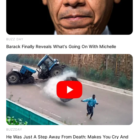
la lista.
BUZZ DAY
Barack Finally Reveals What's Going On With Michelle
Magnific | www.magnific.com
Imagen de referencia de Cortes de luz
Por:
Anthonny José Galindo Florian
Mayo 23, 2026
BUZZDAY
He Was Just A Step Away From Death: Makes You Cry And