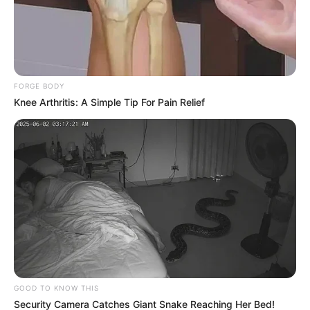
LEA TAMBIÉN
Alcaldía le tapa la gotera y le pinta
la fachada: casas quedarán como
nuevas
FORGE BODY
Knee Arthritis: A Simple Tip For Pain Relief
GOOD TO KNOW THIS
Security Camera Catches Giant Snake Reaching Her Bed!