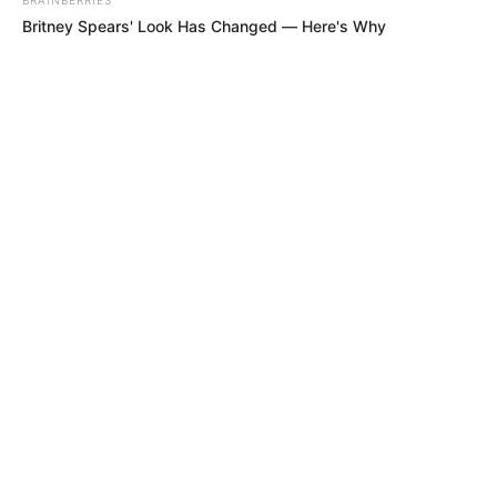
Britney Spears' Look Has Changed — Here's Why
ALERTA BOGOTÁ EN GOOGLE NEWS
TEMAS RELACIONADOS
HOSPITALES
CUNDINAMARCA
SALUD
JORGE REY
SERVICIOS DE SALUD
MÉDICOS
ENFERMEROS
NOTICIAS DE BOGOTÁ
NOTICIAS BOGOTÁ
ALERTA BOGOTÁ
MUNICIPIOS DE CUNDINAMARCA
GOBERNACIÓN DE CUNDINAMARCA
MANTÉNGASE EN ALERTA
Tenemos todas las noticias que le
interesan. Para estar bien informado, por
favor, active las notificaciones de Alerta.