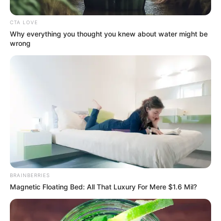
2026.
CTA LOVE
Why everything you thought you knew about water might be
wrong
(X)JorgeEmilioRey
Cundinamarca ahorros millonarios y hospitales más
eficientes
BRAINBERRIES
Magnetic Floating Bed: All That Luxury For Mere $1.6 Mil?
Por:
Cristhiam Martínez
Junio 3, 2026