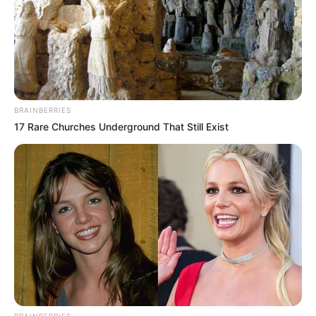
El balance presentado por la Gobernación se da en un
momento en el que el sistema de salud enfrenta retos
estructurales a nivel nacional. En ese contexto, el caso de
Cundinamarca evidencia una estrategia basada en
control financiero, reorganización administrativa y
fortalecimiento de la gestión interna en las ESE.
BRAINBERRIES
17 Rare Churches Underground That Still Exist
Con estos resultados, la administración departamental
plantea que el siguiente paso es mantener la estabilidad
alcanzada y consolidar la sostenibilidad en el tiempo,
mientras se continúa ampliando la cobertura y capacidad
de atención en los municipios.
Nota: Este contenido fue producido con apoyo de
inteligencia artificial y revisado, editado y adaptado por
un periodista de Alerta.
COMPARTIR
BRAINBERRIES