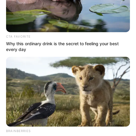
desde la administración, permite que el personal de salud
concentre su labor en la atención de pacientes y no en la
incertidumbre por recursos.
El pago oportuno a proveedores también se convirtió en
CTA FAVORITE
un factor clave. Con cuentas al día, los hospitales pueden
Why this ordinary drink is the secret to feeling your best
mantener el flujo de insumos médicos sin interrupciones,
every day
evitando escenarios donde se suspenden procedimientos
por falta de materiales básicos.
BRAINBERRIES