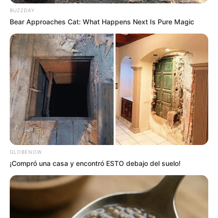
BUZZDAY
MANTÉNGASE EN ALERTA
Bear Approaches Cat: What Happens Next Is Pure Magic
Tenemos todas las noticias que le
interesan. Para estar bien informado, por
favor, active las notificaciones de Alerta.
ACTIVAR AHORA
TEMAS DESTACADOS
GLOBENOW
¡Compró una casa y encontró ESTO debajo del suelo!
RECIBO DEL AGUA
LOCALIDAD DE USAQUÉN
CUNDINAMARCA
DESAPARECIDOS
CORTES DE LUZ
LOCALIDAD DE ENGATIVÁ
REGIOTRAM DE OCCIDENTE
LOCALIDAD DE SUBA