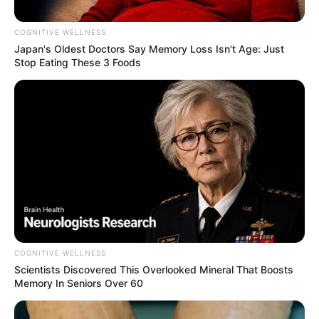
COGNITIVE WELLNESS
Japan's Oldest Doctors Say Me​mory Lo​ss Isn't Age: Just
Stop Eating These 3 Foods
Composición: Freepik / Colprensa
A conductores le solucionan gallo por fotomultas:
tránsito la tiene difícil
Por:
Flor Angie Baena
COGNITIVE WELLNESS
Mayo 5, 2025
Scientists Discovered This Overlooked Mineral That Boosts
Memory In Seniors Over 60