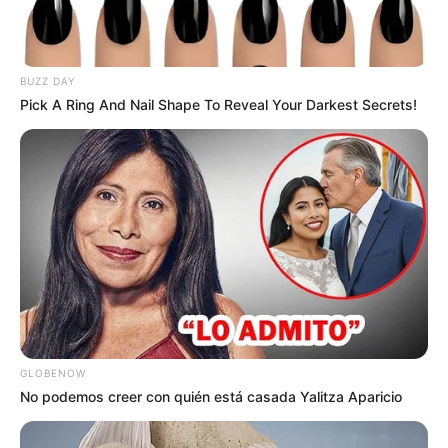
SOAT
vigente. Por ello, las
autoridades distritales
se ven
obligadas a implementar medidas para sancionar a
quienes incumplen las normas.
BUZZ DAY
Pick A Ring And Nail Shape To Reveal Your Darkest Secrets!
GLOBENOW
No podemos creer con quién está casada Yalitza Aparicio