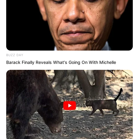
Revisa con tu número de identificación y/o placa en las
Secretarías de Tránsito y verifica que no tienes
obligaciones pendientes de pago.”
Si tiene alguna
sanción activa
, podrá consultar cómo
pagarla
a través del enlace correspondiente en el portal
del Simit.
BUZZ DAY
Barack Finally Reveals What's Going On With Michelle
COMPARTIR
ALERTA BOGOTÁ EN GOOGLE NEWS
TEMAS RELACIONADOS
FOTOMULTAS
CONDUCTORES EN BOGOTÁ
TRÁNSITO BOGOTÁ