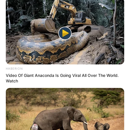
interesan. Para estar bien informado, por
favor, active las notificaciones de Alerta.
ACTIVAR AHORA
TEMAS DESTACADOS
HABERION
RECIBO DEL AGUA
LOCALIDAD DE USAQUÉN
Video Of Giant Anaconda Is Going Viral All Over The World.
CUNDINAMARCA
DESAPARECIDOS
Watch
CORTES DE LUZ
LOCALIDAD DE ENGATIVÁ
REGIOTRAM DE OCCIDENTE
LOCALIDAD DE SUBA