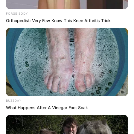
FORGE BODY
Orthopedist: Very Few Know This Knee Arthritis Trick
Composición | Colprensa - Pexels
Inseguridad en la Caracas por obras del Metro de Bogotá.
BUZZDAY
Por:
Anthonny José Galindo Florian
What Happens After A Vinegar Foot Soak
Julio 30, 2025