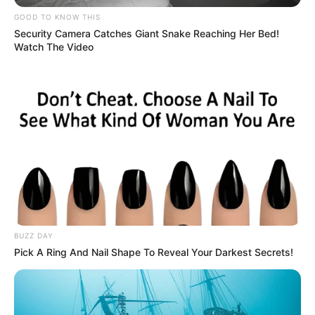
GOOD TO KNOW THIS
Security Camera Catches Giant Snake Reaching Her Bed!
Watch The Video
BUZZ DAY
Pick A Ring And Nail Shape To Reveal Your Darkest Secrets!
La troncal que más ha presentado cierre de estaciones ha
sido la de la Avenida Caracas, la cual, desde el 2024,
cerró los puntos de Marly, Calle 25, Calle 63, Calle 72,