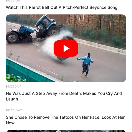
BUZZ DAY
antes paraban en esa estación. Dependiendo del sentido
Watch This Parrot Belt Out A Pitch-Perfect Beyonce Song
del viaje, los usuarios serán redirigidos
hacia estaciones
cercanas como Av. Jiménez, Calle 26 o Calle 45.
COMPARTIR
ALERTA BOGOTÁ EN GOOGLE NEWS
TEMAS RELACIONADOS
TRANSMILENIO
INSEGURIDAD EN BOGOTÁ
BUZZDAY
AVENIDA CARACAS
ROBOS
CIERRE DE ESTACIONES
He Was Just A Step Away From Death: Makes You Cry And
Laugh
BUZZ DAY
MANTÉNGASE EN ALERTA
She Chose To Remove The Tattoos On Her Face. Look At Her
Now
Tenemos todas las noticias que le