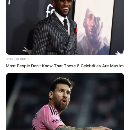
Tarifas especiales para adultos mayores:
Los
adultos mayores, a partir de los 62 años, pueden
beneficiarse de tarifas especiales en Transmilenio,
TransMiCable y SITP. Este subsidio busca facilitar
la movilidad de una parte importante de la
población que ha dedicado años al desarrollo de la
ciudad.
TuLlave Plus Especial para personas con
discapacidad permanente:
aquellos ciudadanos
BRAINBERRIES
con discapacidad permanente pueden acceder a un
Most People Don't Know That These 8 Celebrities Are Muslim
subsidio mensual de $29,500 a través de la tarjeta
TuLlave Plus Especial. Lo notable de este incentivo
es que no se aplican descuentos en las tarifas,
brindando un apoyo financiero directo a quienes
más lo necesitan. Sin embargo, es importante
destacar que este subsidio tiene una asignación
hasta el viaje número 30 al mes, a partir del cual el
usuario asumirá el costo total.