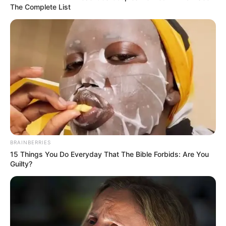
Tener la tarjeta TuLlave activa y personalizada.
The Complete List
COMPARTIR
ALERTA BOGOTÁ EN GOOGLE NEWS
TEMAS RELACIONADOS
TARJETA TU LLAVE
SITP
TRANSMILENIO
SUBSIDIO DE TRANSPORTE
BRAINBERRIES
15 Things You Do Everyday That The Bible Forbids: Are You
Guilty?
MANTÉNGASE EN ALERTA
Tenemos todas las noticias que le
interesan. Para estar bien informado, por
favor, active las notificaciones de Alerta.