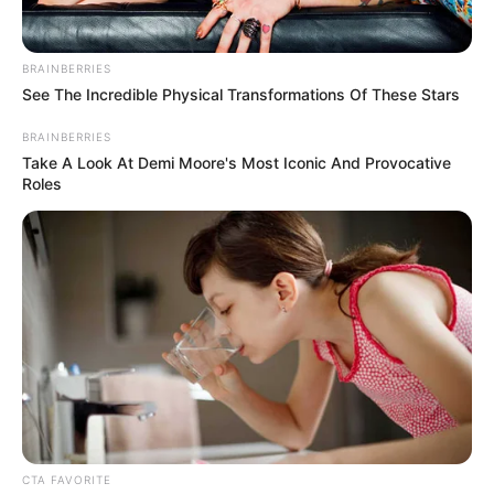
BRAINBERRIES
See The Incredible Physical Transformations Of These Stars
BRAINBERRIES
Take A Look At Demi Moore's Most Iconic And Provocative
Roles
CTA FAVORITE
Es importante mencionar que el pasaje de Transmilenio