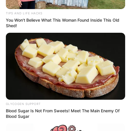
TIPS AND LIFE HACKS
You Won't Believe What This Woman Found Inside This Old
Shed!
Colprensa - Mariano Vimos (fondo) / Alcaldía de
Bogotá / composición Alerta
1.500 motociclistas podrían perder licencia en Bogotá
GLYCOGEN SUPPORT
Por:
Cristhiam Martínez
Blood Sugar Is Not From Sweets! Meet The Main Enemy Of
Blood Sugar
Junio 18, 2026